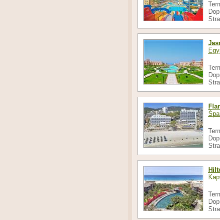
Ter
Dop
Str
Jas
Egy
Ter
Dop
Str
Fla
Špa
Ter
Dop
Str
Hil
Kap
Ter
Dop
Str