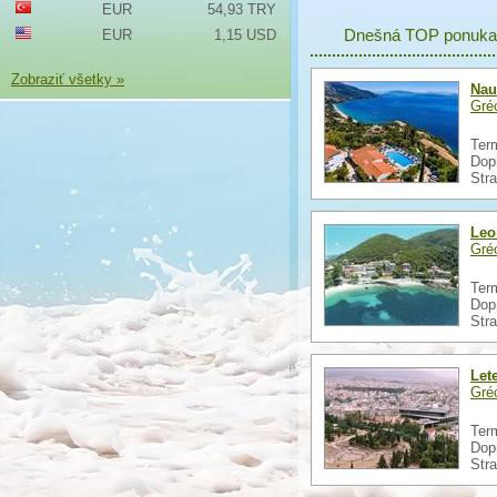
EUR
54,93 TRY
Dnešná TOP ponuka
EUR
1,15 USD
Zobraziť všetky »
Nau
Gré
Ter
Dop
Str
Leo
Gré
Ter
Dop
Str
Let
Gré
Term
Dop
Str