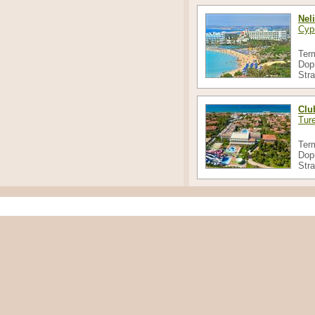
Nel
Cyp
Ter
Dop
Str
Clu
Tur
Ter
Dop
Str