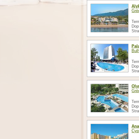
Aly
Gré
Ter
Dop
Str
Pal
Bul
Ter
Dop
Str
Oly
Gré
Ter
Dop
Str
Ana
Cyp