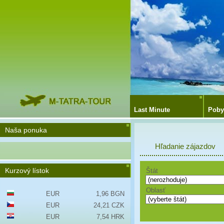
Last Minute
Poby
Naša ponuka
Hľadanie zájazdov
Kurzový lístok
Štát
Oblasť
EUR
1,96 BGN
EUR
24,21 CZK
EUR
7,54 HRK