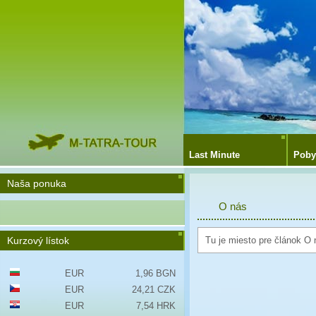
Last Minute
Poby
Naša ponuka
O nás
Kurzový lístok
Tu je miesto pre článok O 
EUR
1,96 BGN
EUR
24,21 CZK
EUR
7,54 HRK