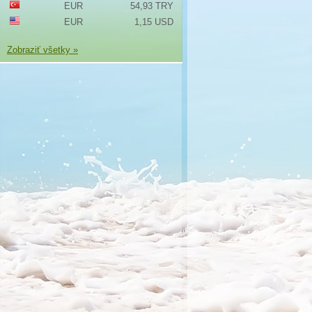
EUR
54,93 TRY
EUR
1,15 USD
Zobraziť všetky »