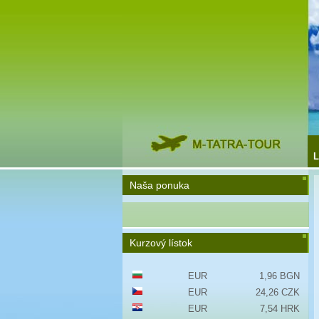
L
Naša ponuka
Kurzový lístok
EUR
1,96 BGN
EUR
24,26 CZK
EUR
7,54 HRK