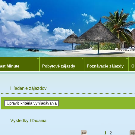
ast Minute
Pobytové zájazdy
Poznávacie zájazdy
O
Hľadanie zájazdov
Výsledky hľadania
1
2