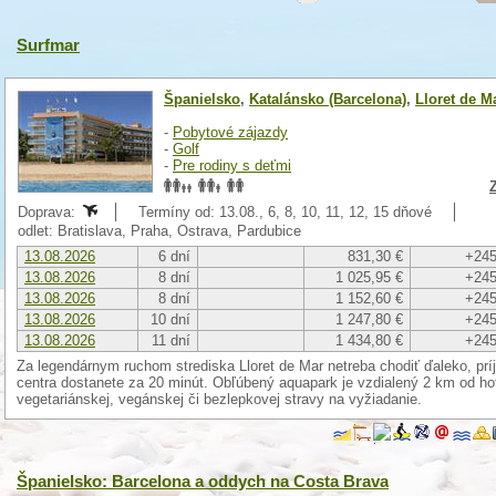
Surfmar
Španielsko
,
Katalánsko (Barcelona)
,
Lloret de M
-
Pobytové zájazdy
-
Golf
-
Pre rodiny s deťmi
Doprava:
Termíny od: 13.08., 6, 8, 10, 11, 12, 15 dňové
odlet: Bratislava, Praha, Ostrava, Pardubice
13.08.2026
6 dní
831,30 €
+245
13.08.2026
8 dní
1 025,95 €
+245
13.08.2026
8 dní
1 152,60 €
+245
13.08.2026
10 dní
1 247,80 €
+245
13.08.2026
11 dní
1 434,80 €
+245
Za legendárnym ruchom strediska Lloret de Mar netreba chodiť ďaleko, pr
centra dostanete za 20 minút. Obľúbený aquapark je vzdialený 2 km od hot
vegetariánskej, vegánskej či bezlepkovej stravy na vyžiadanie.
Španielsko: Barcelona a oddych na Costa Brava