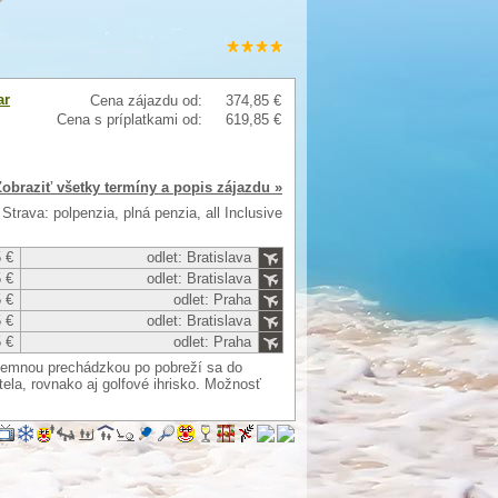
ar
Cena zájazdu od:
374,85 €
Cena s príplatkami od:
619,85 €
Zobraziť všetky termíny a popis zájazdu »
Strava: polpenzia, plná penzia, all Inclusive
 €
odlet: Bratislava
 €
odlet: Bratislava
 €
odlet: Praha
 €
odlet: Bratislava
 €
odlet: Praha
íjemnou prechádzkou po pobreží sa do
ela, rovnako aj golfové ihrisko. Možnosť