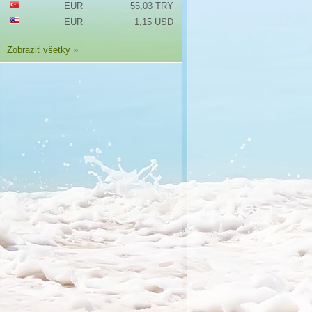
EUR
55,03 TRY
EUR
1,15 USD
Zobraziť všetky »