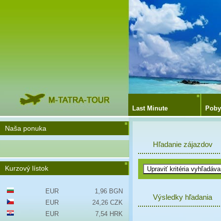
Last Minute
Poby
Naša ponuka
Hľadanie zájazdov
Kurzový lístok
EUR
1,96 BGN
Výsledky hľadania
EUR
24,26 CZK
EUR
7,54 HRK