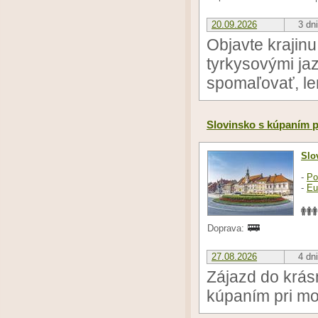
20.09.2026
3 dni
Objavte krajinu
tyrkysovými ja
spomaľovať, len 
Slovinsko s kúpaním p
Slo
-
Po
-
Eu
Doprava:
27.08.2026
4 dni
Zájazd do krás
kúpaním pri mo