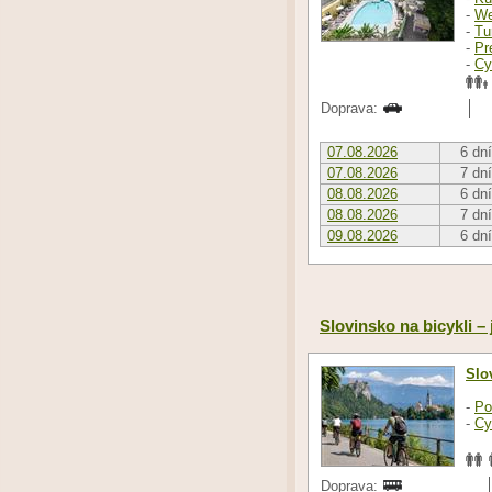
-
We
-
Tu
-
Pr
-
Cy
Doprava:
07.08.2026
6 dní
07.08.2026
7 dní
08.08.2026
6 dní
08.08.2026
7 dní
09.08.2026
6 dní
Slovinsko na bicykli –
Slo
-
Po
-
Cy
Doprava: