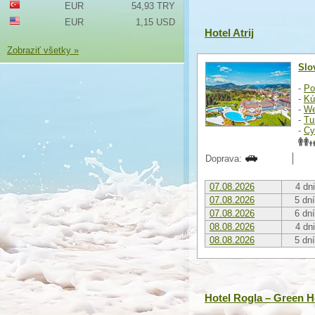
EUR
54,93 TRY
EUR
1,15 USD
Hotel Atrij
Zobraziť všetky »
Slo
-
Po
-
Kú
-
We
-
Tu
-
Cy
Doprava:
07.08.2026
4 dni
07.08.2026
5 dní
07.08.2026
6 dní
08.08.2026
4 dni
08.08.2026
5 dní
Hotel Rogla – Green H