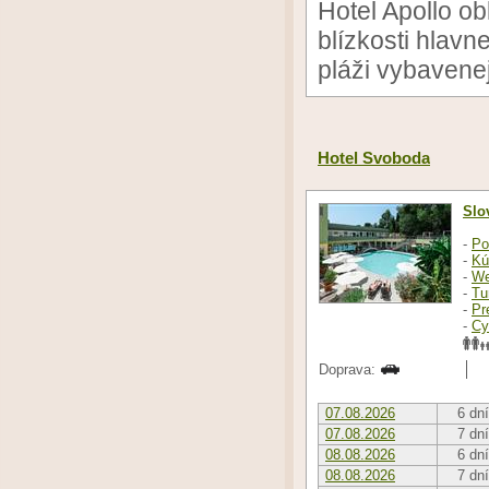
Hotel Apollo o
blízkosti hlavn
pláži vybavenej
Hotel Svoboda
Slo
-
Po
-
Kú
-
We
-
Tu
-
Pr
-
Cy
Doprava:
07.08.2026
6 dní
07.08.2026
7 dní
08.08.2026
6 dní
08.08.2026
7 dní