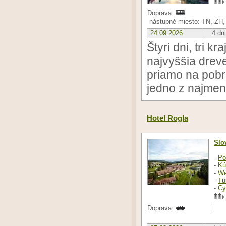
Doprava:
nástupné miesto: TN, ZH,
24.09.2026
4 dni
Štyri dni, tri k
najvyššia drev
priamo na pobr
jedno z najmen
Hotel Rogla
Slo
-
Po
-
Kú
-
We
-
Tu
-
Cy
Doprava: