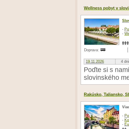
Wellness pobyt v slov
Slo
-
Po
-
We
Doprava:
19.11.2026
4 dni
Poďte si s nam
slovinského me
Rakúsko, Taliansko, S
Via
-
Po
-
Ko
-
Eu