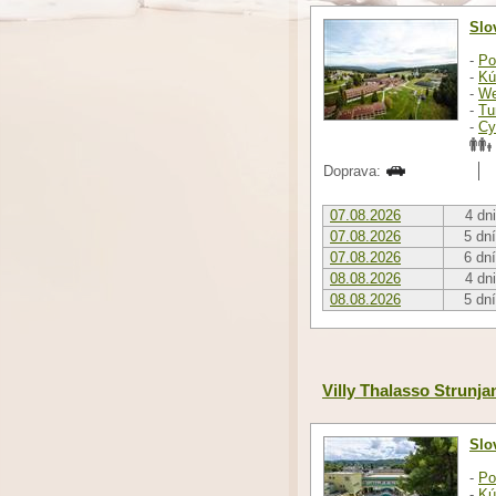
Slo
-
Po
-
Kú
-
We
-
Tu
-
Cy
Doprava:
07.08.2026
4 dni
07.08.2026
5 dní
07.08.2026
6 dní
08.08.2026
4 dni
08.08.2026
5 dní
Villy Thalasso Strunja
Slo
-
Po
-
Kú