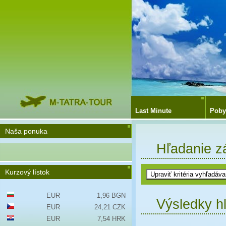
Last Minute
Poby
Naša ponuka
Hľadanie z
Kurzový lístok
EUR
1,96 BGN
Výsledky h
EUR
24,21 CZK
EUR
7,54 HRK