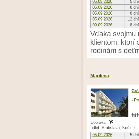
05.09.2026
5 dní
05.09.2026
8 dní
05.09.2026
8 dní
05.09.2026
12 dní
09.09.2026
8 dní
Vďaka svojmu 
klientom, ktorí
rodinám s deťm
Marilena
Gré
-
Po
Doprava:
odlet: Bratislava, Košice
05.09.2026
5 dní