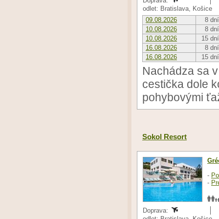
Doprava:
odlet: Bratislava, Košice
09.08.2026
8 dní
10.08.2026
8 dní
10.08.2026
15 dní
16.08.2026
8 dní
16.08.2026
15 dní
Nachádza sa v 
cestička dole k
pohybovými ťa
Sokol Resort
Gré
-
Po
-
Pr
Doprava:
odlet: Bratislava, Košice