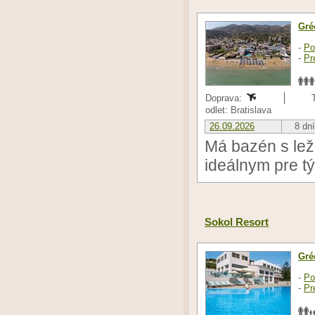
Gré
-
Po
-
Pr
Doprava:
odlet: Bratislava
26.09.2026
8 dní
Má bazén s leža
ideálnym pre tý
Sokol Resort
Gré
-
Po
-
Pr