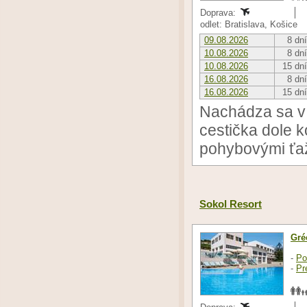
Doprava:
odlet: Bratislava, Košice
09.08.2026
8 dní
10.08.2026
8 dní
10.08.2026
15 dní
16.08.2026
8 dní
16.08.2026
15 dní
Nachádza sa v 
cestička dole k
pohybovými ťa
Sokol Resort
Gré
-
Po
-
Pr