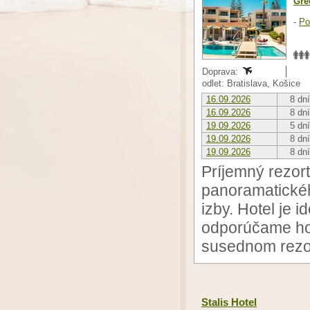
Gré
-
Po
Doprava:
odlet: Bratislava, Košice
16.09.2026
8 dní
16.09.2026
8 dní
19.09.2026
5 dní
19.09.2026
8 dní
19.09.2026
8 dní
Príjemný rezor
panoramatické
izby. Hotel je 
odporúčame ho 
susednom rezor
Stalis Hotel