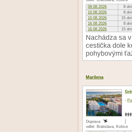
09.08.2026
8 dní
10.08.2026
8 dní
10.08.2026
15 dní
16.08.2026
8 dní
16.08.2026
15 dní
Nachádza sa v 
cestička dole k
pohybovými ťa
Marilena
Gré
-
Po
Doprava:
odlet: Bratislava, Košice