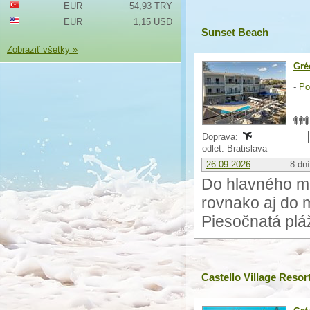
EUR
54,93 TRY
EUR
1,15 USD
Sunset Beach
Zobraziť všetky »
Gré
-
Po
Doprava:
odlet: Bratislava
26.09.2026
8 dní
Do hlavného me
rovnako aj do 
Piesočnatá pláž
Castello Village Resor