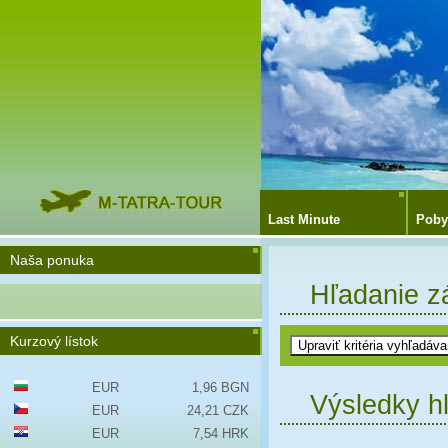
Last Minute
Poby
Naša ponuka
Hľadanie z
Kurzový lístok
EUR
1,96 BGN
Výsledky h
EUR
24,21 CZK
EUR
7,54 HRK