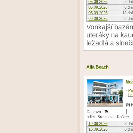
05.09.2026
8 dní
05.09.2026
8 dní
05.09.2026
12 dní
09.09.2026
8 dní
Vonkajší bazén
uteráky na kauc
ležadlá a slneč
Alia Beach
Gré
-
Po
-
Le
Doprava:
odlet: Bratislava, Košice
19.08.2026
8 dní
16.09.2026
8 dní