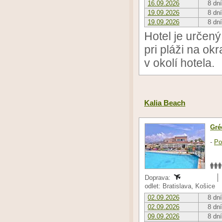
16.09.2026
8 dní
19.09.2026
8 dní
19.09.2026
8 dní
Hotel je určen
pri pláži na ok
v okolí hotela.
Kalia Beach
Gré
-
Po
Doprava:
odlet: Bratislava, Košice
02.09.2026
8 dní
02.09.2026
8 dní
09.09.2026
8 dní