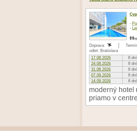
Cyp
-
Po
-
Le
Doprava:
Termín
odlet: Bratislava
17.08.2026
8 dní
24.08.2026
8 dní
31.08.2026
8 dní
07.09.2026
8 dní
14.09.2026
8 dní
moderný hotel 
priamo v centr