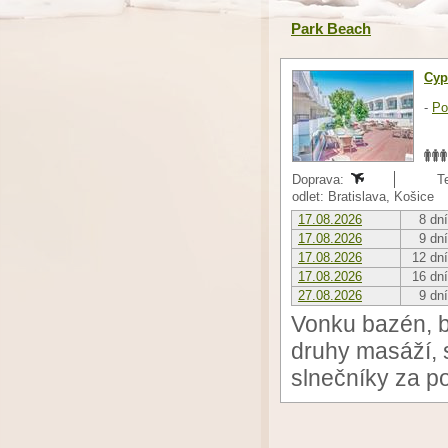
Park Beach
Cyp
-
Po
Doprava:
T
odlet: Bratislava, Košice
17.08.2026
8 dní
17.08.2026
9 dní
17.08.2026
12 dní
17.08.2026
16 dní
27.08.2026
9 dní
Vonku bazén, b
druhy masáží, s
slnečníky za po