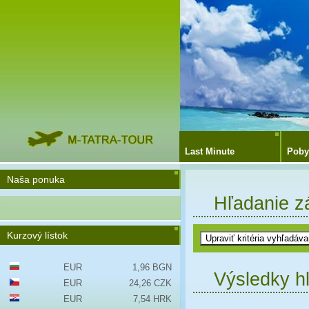
Last Minute
Poby
Naša ponuka
Hľadanie z
Kurzový lístok
EUR
1,96 BGN
Výsledky h
EUR
24,26 CZK
EUR
7,54 HRK