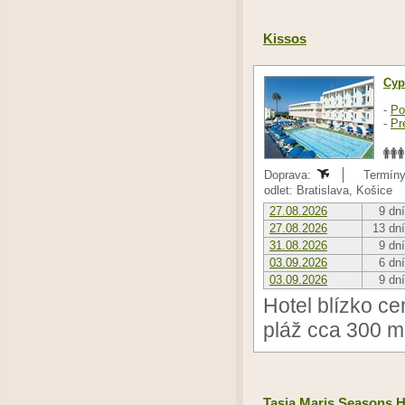
Kissos
Cyp
-
Po
-
Pr
Doprava:
Termíny 
odlet: Bratislava, Košice
27.08.2026
9 dní
27.08.2026
13 dní
31.08.2026
9 dní
03.09.2026
6 dní
03.09.2026
9 dní
Hotel blízko c
pláž cca 300 m
Tasia Maris Seasons Ho