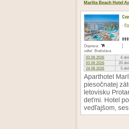
Marlita Beach Hotel A
Cyp
-
Po
Doprava:
odlet: Bratislava
03.09.2026
6 dní
03.09.2026
20 dní
24.09.2026
5 dní
Aparthotel Mar
piesočnatej zát
letovisku Prota
deťmi. Hotel 
vedľajšom, ses