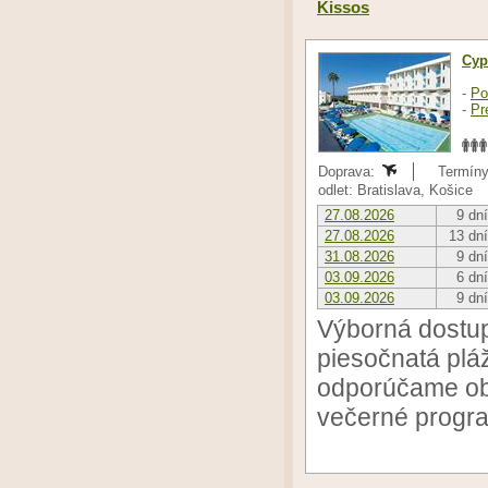
Kissos
Cyp
-
Po
-
Pr
Doprava:
Termíny 
odlet: Bratislava, Košice
27.08.2026
9 dní
27.08.2026
13 dní
31.08.2026
9 dní
03.09.2026
6 dní
03.09.2026
9 dní
Výborná dostu
piesočnatá plá
odporúčame obu
večerné progr