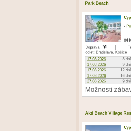
Park Beach
Cyp
-
Po
Doprava:
T
odlet: Bratislava, Košice
17.08.2026
8 dní
17.08.2026
9 dní
17.08.2026
12 dní
17.08.2026
16 dní
27.08.2026
9 dní
Možnosti zábav
Akti Beach Village Res
Cyp