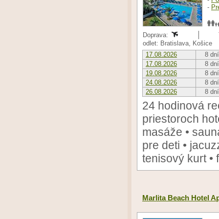
-
Pr
Doprava:
odlet: Bratislava, Košice
17.08.2026
8 dní
17.08.2026
8 dní
19.08.2026
8 dní
24.08.2026
8 dní
26.08.2026
8 dní
24 hodinová re
priestoroch hot
masáže • sauna
pre deti • jacuzz
tenisový kurt •
Marlita Beach Hotel A