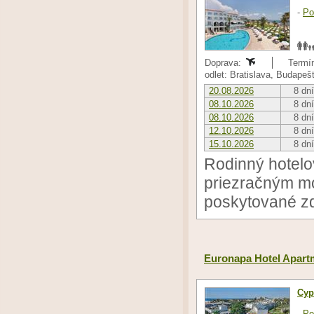
-
Po
Doprava:
Termín
odlet: Bratislava, Budapeš
20.08.2026
8 dní
08.10.2026
8 dní
08.10.2026
8 dní
12.10.2026
8 dní
15.10.2026
8 dní
Rodinný hotelo
priezračným mo
poskytované z
Euronapa Hotel Apart
Cyp
-
Po