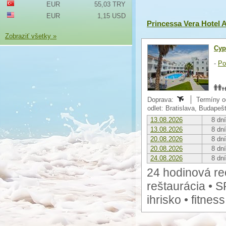
EUR
55,03 TRY
EUR
1,15 USD
Princessa Vera Hotel 
Zobraziť všetky »
Cyp
-
Po
Doprava:
Termíny o
odlet: Bratislava, Budapeš
13.08.2026
8 dní
13.08.2026
8 dní
20.08.2026
8 dní
20.08.2026
8 dní
24.08.2026
8 dní
24 hodinová rec
reštaurácia • S
ihrisko • fitnes