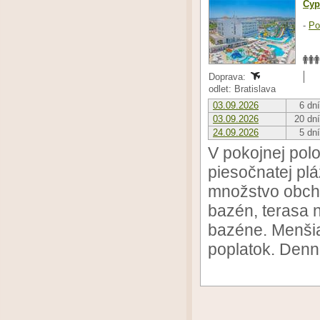
Cyp
-
Po
Doprava:
odlet: Bratislava
03.09.2026
6 dní
03.09.2026
20 dní
24.09.2026
5 dní
V pokojnej polo
piesočnatej pl
množstvo obcho
bazén, terasa n
bazéne. Menšia 
poplatok. Den