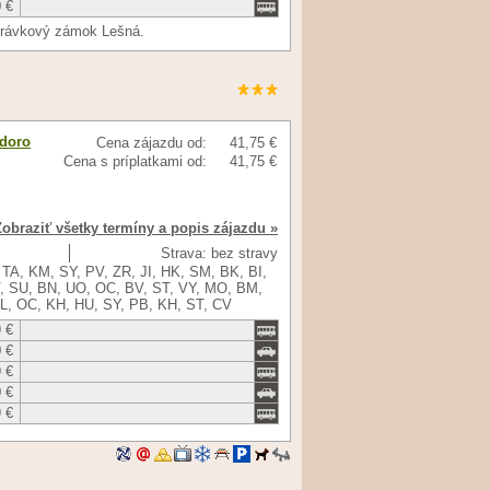
 €
zprávkový zámok Lešná.
doro
Cena zájazdu od:
41,75 €
Cena s príplatkami od:
41,75 €
Zobraziť všetky termíny a popis zájazdu »
Strava: bez stravy
TA, KM, SY, PV, ZR, JI, HK, SM, BK, BI,
V, SU, BN, UO, OC, BV, ST, VY, MO, BM,
ZL, OC, KH, HU, SY, PB, KH, ST, CV
 €
 €
 €
 €
 €