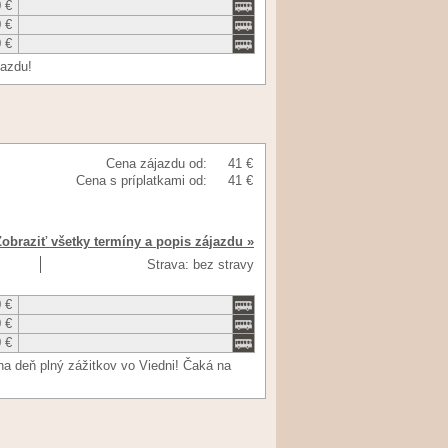
 €
 €
 €
jazdu!
Cena zájazdu od:
41 €
Cena s príplatkami od:
41 €
Zobraziť všetky termíny a popis zájazdu »
Strava: bez stravy
 €
 €
 €
na deň plný zážitkov vo Viedni! Čaká na