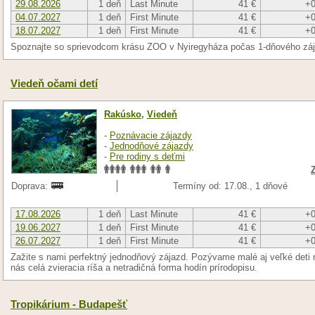
29.08.2026
1 deň
Last Minute
41 €
+0
04.07.2027
1 deň
First Minute
41 €
+0
18.07.2027
1 deň
First Minute
41 €
+0
Spoznajte so sprievodcom krásu ZOO v Nyiregyháza počas 1-dňového zá
Viedeň očami detí
Rakúsko
,
Viedeň
-
Poznávacie zájazdy
-
Jednodňové zájazdy
-
Pre rodiny s deťmi
Doprava:
Termíny od: 17.08., 1 dňové
17.08.2026
1 deň
Last Minute
41 €
+0
19.06.2027
1 deň
First Minute
41 €
+0
26.07.2027
1 deň
First Minute
41 €
+0
Zažite s nami perfektný jednodňový zájazd. Pozývame malé aj veľké deti 
nás celá zvieracia ríša a netradičná forma hodín prírodopisu.
Tropikárium - Budapešť