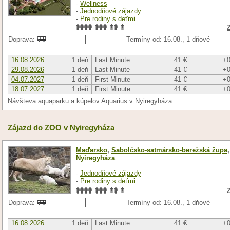
-
Wellness
-
Jednodňové zájazdy
-
Pre rodiny s deťmi
Doprava:
Termíny od: 16.08., 1 dňové
16.08.2026
1 deň
Last Minute
41 €
+0
29.08.2026
1 deň
Last Minute
41 €
+0
04.07.2027
1 deň
First Minute
41 €
+0
18.07.2027
1 deň
First Minute
41 €
+0
Návšteva aquaparku a kúpelov Aquarius v Nyiregyháza.
Zájazd do ZOO v Nyiregyháza
Maďarsko
,
Sabolčsko-satmársko-berežská župa
,
Nyiregyháza
-
Jednodňové zájazdy
-
Pre rodiny s deťmi
Doprava:
Termíny od: 16.08., 1 dňové
16.08.2026
1 deň
Last Minute
41 €
+0