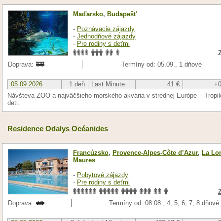
Maďarsko
,
Budapešť
-
Poznávacie zájazdy
-
Jednodňové zájazdy
-
Pre rodiny s deťmi
Doprava:
Termíny od: 05.09., 1 dňové
05.09.2026
1 deň
Last Minute
41 €
+0
Návšteva ZOO a najväčšieho morského akvária v strednej Európe – Tropik
deti.
Residence Odalys Océanides
Francúzsko
,
Provence-Alpes-Côte d’Azur
,
La Lon
Maures
-
Pobytové zájazdy
-
Pre rodiny s deťmi
Doprava:
Termíny od: 08.08., 4, 5, 6, 7, 8 dňové