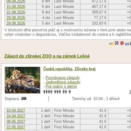
08.08.2026
8 dní
Last Minute
472,17 €
+0
15.08.2026
8 dní
Last Minute
467,17 €
+0
22.08.2026
8 dní
Last Minute
358,67 €
+0
29.08.2026
4 dni
Last Minute
77,17 €
+0
29.08.2026
5 dní
Last Minute
102,83 €
+0
V blízkosti dlhá piesočná pláž aj s možnosťou ležania v tieni pínii alebo n
výber vinárstiev s degustáciou. Väčšia vzdialenosť do centra a k najbližš
Zájazd do zlínskej ZOO a na zámok Lešná
Česká republika
,
Zlínsky kraj
-
Poznávacie zájazdy
-
Jednodňové zájazdy
-
Pre rodiny s deťmi
Doprava:
Termíny od: 10.04., 1 dňové
10.04.2027
1 deň
First Minute
41 €
+0
24.04.2027
1 deň
First Minute
41 €
+0
08.05.2027
1 deň
First Minute
41 €
+0
22.05.2027
1 deň
First Minute
41 €
+0