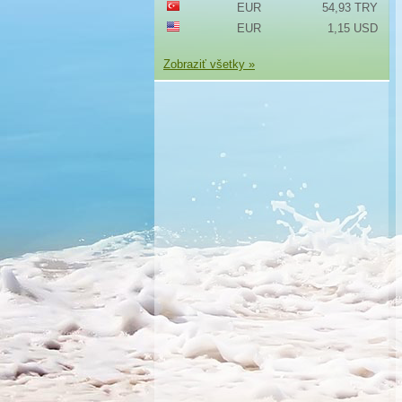
EUR
54,93 TRY
EUR
1,15 USD
Zobraziť všetky »