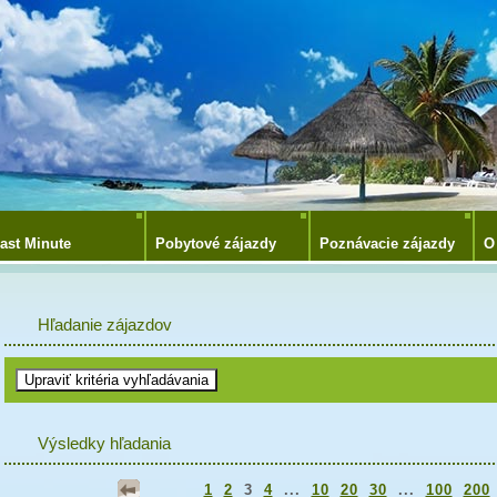
ast Minute
Pobytové zájazdy
Poznávacie zájazdy
O
Hľadanie zájazdov
Výsledky hľadania
1
2
3
4
...
10
20
30
...
100
200