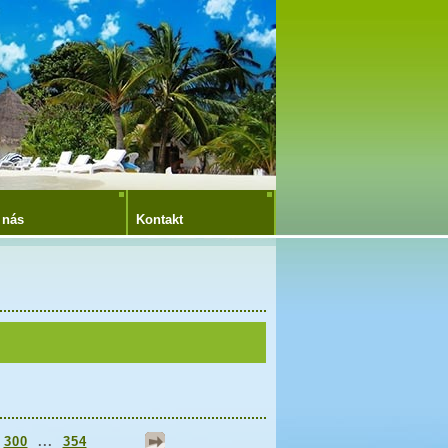
 nás
Kontakt
300
...
354