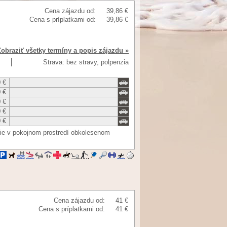
Cena zájazdu od:
39,86 €
Cena s príplatkami od:
39,86 €
Zobraziť všetky termíny a popis zájazdu »
Strava: bez stravy, polpenzia
 €
 €
 €
 €
 €
ie v pokojnom prostredí obkolesenom
Cena zájazdu od:
41 €
Cena s príplatkami od:
41 €