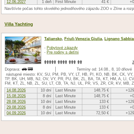
12.06.2027
1 deň
First Minute
41 €
+0
Navštívte počas tohto skvelého jednodňového zájazdu ZOO v Zlíne a ro
Villa Yachting
Taliansko
,
Friuli-Venezia Giulia
,
Lignano Sabbia
-
Pobytové zájazdy
-
Pre rodiny s deťmi
Doprava:
Termíny od: 14.08., 8, 10 dňové
nástupné miesto: KV, SU, PM, PB, VY, LT, HB, PI, KO, NB, BK, CK, VY, 
TP, BK, UH, MB, NJ, OV, VY, PR, PU, BK, ZL, BA, TA, KT, HM, A, LI, C
FM, KT, ZL, NB, ZL, SU, LT, CB, TA, NJ, UL, PR, VS, ZR, CR, KV, MB, 
14.08.2026
10 dní
Last Minute
148,75 €
+129
15.08.2026
8 dní
Last Minute
148,75 €
+0
28.08.2026
10 dní
Last Minute
133 €
+129
29.08.2026
8 dní
Last Minute
133 €
+0
04.09.2026
10 dní
Last Minute
72,50 €
+129