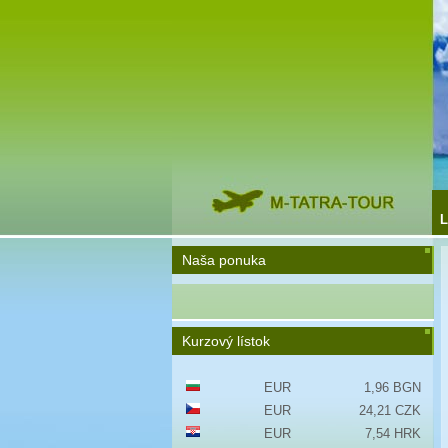
L
Naša ponuka
Kurzový lístok
EUR
1,96 BGN
EUR
24,21 CZK
EUR
7,54 HRK