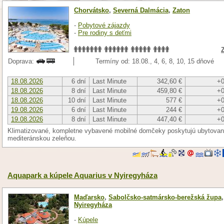
Chorvátsko
,
Severná Dalmácia
,
Zaton
-
Pobytové zájazdy
-
Pre rodiny s deťmi
Doprava:
Termíny od: 18.08., 4, 6, 8, 10, 15 dňové
18.08.2026
6 dní
Last Minute
342,60 €
+0
18.08.2026
8 dní
Last Minute
459,80 €
+0
18.08.2026
10 dní
Last Minute
577 €
+0
19.08.2026
6 dní
Last Minute
244 €
+0
19.08.2026
8 dní
Last Minute
447,40 €
+0
Klimatizované, kompletne vybavené mobilné domčeky poskytujú ubytovan
mediteránskou zeleňou.
Aquapark a kúpele Aquarius v Nyiregyháza
Maďarsko
,
Sabolčsko-satmársko-berežská župa
,
Nyiregyháza
-
Kúpele