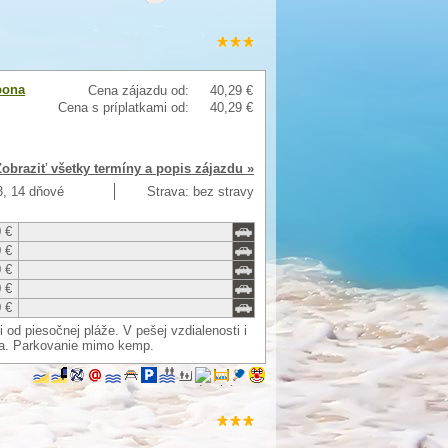
bona
Cena zájazdu od:
40,29 €
Cena s príplatkami od:
40,29 €
Zobraziť všetky termíny a popis zájazdu »
13, 14 dňové
Strava: bez stravy
 €
 €
 €
 €
 €
 od piesočnej pláže. V pešej vzdialenosti i
ia. Parkovanie mimo kemp.