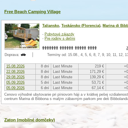
Free Beach Camping Village
Taliansko
,
Toskánsko (Florencia)
,
Marina di Bib
-
Pobytové zájazdy
-
Pre rodiny s deťmi
Doprava:
Termíny od: 15.08., 4, 5, 6, 8, 7, 9, 10, 11, 12, 
15.08.2026
8 dní
Last Minute
219 €
+0
22.08.2026
8 dní
Last Minute
171,29 €
+0
29.08.2026
8 dní
Last Minute
139,29 €
+0
05.09.2026
5 dní
Last Minute
53,71 €
+0
05.09.2026
6 dní
Last Minute
67,14 €
+0
Cenovo výhodné ubytovanie pri píniovom háji a v krátkej pešej vzdialenosti
centrum Marina di Bibbona s malým zábavným parkom pre deti Bibboland
Zaton (mobilné domčeky)