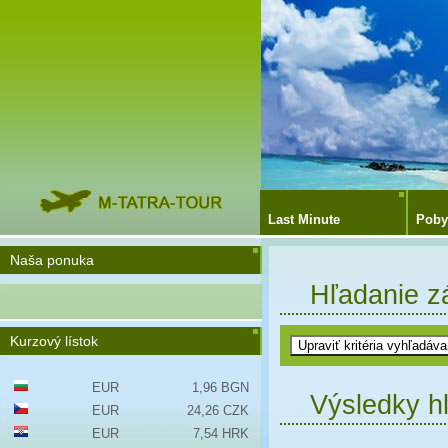
Last Minute
Poby
Naša ponuka
Hľadanie z
Kurzový lístok
EUR
1,96 BGN
Výsledky h
EUR
24,26 CZK
EUR
7,54 HRK