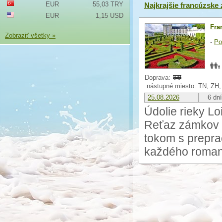
EUR
55,03 TRY
Najkrajšie francúzske
EUR
1,15 USD
Fra
Zobraziť všetky »
-
Po
Doprava:
nástupné miesto: TN, ZH,
25.08.2026
6 dní
Údolie rieky Lo
Reťaz zámkov p
tokom s prepra
každého roman