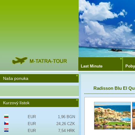
Last Minute
Poby
Naša ponuka
Radisson Blu El Qu
Kurzový lístok
EUR
1,96 BGN
EUR
24,26 CZK
EUR
7,54 HRK