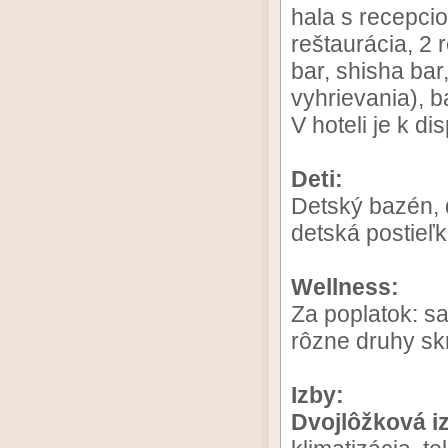
hala s recepci
reštaurácia, 2 
bar, shisha ba
vyhrievania), b
V hoteli je k dis
Deti:
Detský bazén, d
detská postieľ
Wellness:
Za poplatok: s
rôzne druhy sk
Izby:
Dvojlôžková i