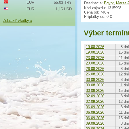
EUR
55,03 TRY
Destinácia:
Egypt
,
Marsa 
Kód zájazdu: 1315998
EUR
1,15 USD
Cena od:
746 €
Príplatky od:
0 €
Zobraziť všetky »
Výber termín
19.08.2026
8 dní
19.08.2026
15 dní
23.08.2026
11 dní
23.08.2026
15 dní
26.08.2026
8 dní
26.08.2026
12 dní
30.08.2026
8 dní
30.08.2026
11 dní
30.08.2026
15 dní
02.09.2026
8 dní
02.09.2026
12 dní
06.09.2026
8 dní
06.09.2026
11 dní
06.09.2026
15 dní
09.09.2026
8 dní
09.09.2026
12 dní