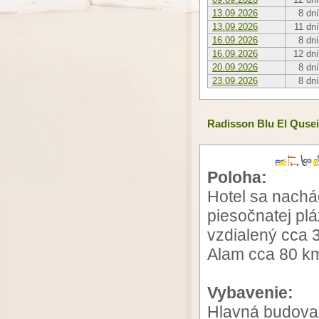
13.09.2026
8 dní
13.09.2026
11 dní
16.09.2026
8 dní
16.09.2026
12 dní
20.09.2026
8 dní
23.09.2026
8 dní
Radisson Blu El Qusei
Poloha:
Hotel sa nachá
piesočnatej plá
vzdialený cca 3
Alam cca 80 k
Vybavenie:
Hlavná budova 