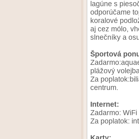
lagúne s pieso
odporúčame top
koralové podlo
aj cez mólo, v
slnečníky a os
Športová pon
Zadarmo:aquaero
plážový volejbal
Za poplatok:bi
centrum.
Internet:
Zadarmo: WiFi 
Za poplatok: i
Karty: