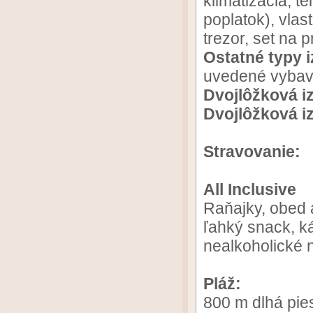
klimatizácia, t
poplatok), vlas
trezor, set na 
Ostatné typy i
uvedené vybav
Dvojlôžková i
Dvojlôžková i
Stravovanie:
All Inclusive
Raňajky, obed 
ľahký snack, ká
nealkoholické 
Pláž:
800 m dlhá pies