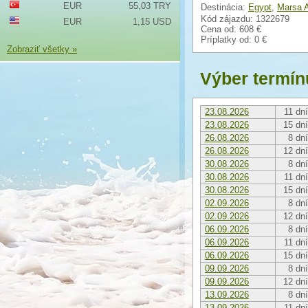
EUR
55,03 TRY
Destinácia:
Egypt
,
Marsa 
Kód zájazdu: 1322679
EUR
1,15 USD
Cena od:
608 €
Príplatky od:
0 €
Zobraziť všetky »
Výber termín
23.08.2026
11 dní
23.08.2026
15 dní
26.08.2026
8 dní
26.08.2026
12 dní
30.08.2026
8 dní
30.08.2026
11 dní
30.08.2026
15 dní
02.09.2026
8 dní
02.09.2026
12 dní
06.09.2026
8 dní
06.09.2026
11 dní
06.09.2026
15 dní
09.09.2026
8 dní
09.09.2026
12 dní
13.09.2026
8 dní
13.09.2026
11 dní