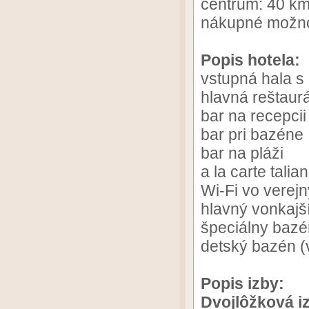
centrum: 40 k
nákupné možnost
Popis hotela:
vstupná hala s
hlavná reštaur
bar na recepcii
bar pri bazéne
bar na pláži
a la carte tali
Wi-Fi vo verej
hlavný vonkaj
špeciálny bazé
detský bazén (
Popis izby:
Dvojlôžková i