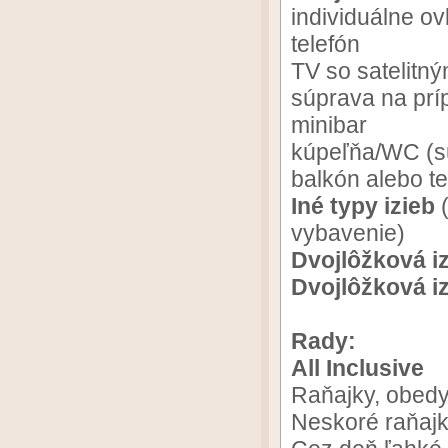
individuálne ov
telefón
TV so satelitn
súprava na prí
minibar
kúpeľňa/WC (su
balkón alebo t
Iné typy izieb
(
vybavenie)
Dvojlôžková i
Dvojlôžková i
Rady:
All Inclusive
Raňajky, obedy
Neskoré raňajk