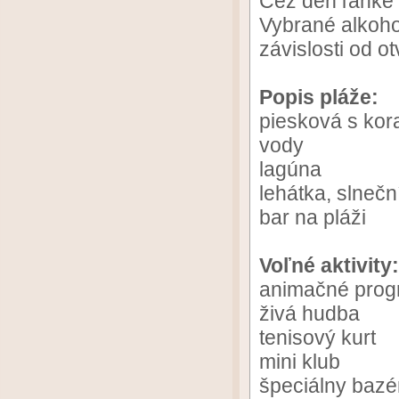
Cez deň ľahké o
Vybrané alkoho
závislosti od o
Popis pláže:
piesková s kor
vody
lagúna
lehátka, slneč
bar na pláži
Voľné aktivity:
animačné pro
živá hudba
tenisový kurt
mini klub
špeciálny bazé