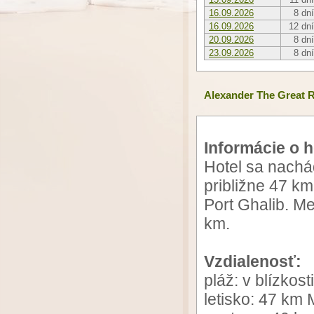
16.09.2026
8 dní
16.09.2026
12 dní
20.09.2026
8 dní
23.09.2026
8 dní
Alexander The Great 
Informácie o h
Hotel sa nachád
približne 47 km
Port Ghalib. M
km.
Vzdialenosť:
pláž: v blízkosti
letisko: 47 km