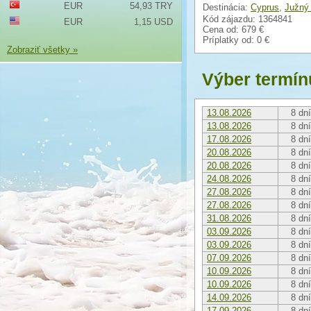
EUR
54,93 TRY
Destinácia:
Cyprus
,
Južný
Kód zájazdu: 1364841
EUR
1,15 USD
Cena od:
679 €
Príplatky od:
0 €
Zobraziť všetky »
Výber termín
13.08.2026
8 dní
13.08.2026
8 dní
17.08.2026
8 dní
20.08.2026
8 dní
20.08.2026
8 dní
24.08.2026
8 dní
27.08.2026
8 dní
27.08.2026
8 dní
31.08.2026
8 dní
03.09.2026
8 dní
03.09.2026
8 dní
07.09.2026
8 dní
10.09.2026
8 dní
10.09.2026
8 dní
14.09.2026
8 dní
17.09.2026
8 dní