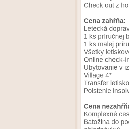
Check out z hot
Cena zahŕňa:
Letecká dopra
1 ks príručnej
1 ks malej prí
Všetky letiskov
Online check-i
Ubytovanie v i
Village 4*
Transfer letisko 
Poistenie insol
Cena nezahŕň
Komplexné ces
Batožina do po