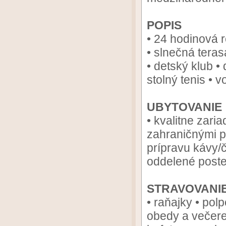
POPIS
• 24 hodinová r
• slnečná teras
• detský klub • 
stolný tenis • 
UBYTOVANIE
• kvalitne zari
zahraničnými p
prípravu kávy/
oddelené poste
STRAVOVANI
• raňajky • pol
obedy a večere)