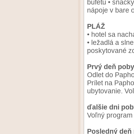
bufetu • snacky
nápoje v bare 
PLÁŽ
• hotel sa nac
• ležadlá a sln
poskytované z
Prvý deň poby
Odlet do Papho
Prílet na Papho
ubytovanie. Vo
ďalšie dni po
Voľný program
Posledný deň