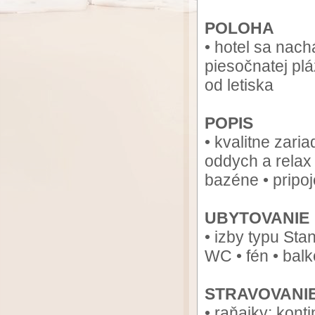
POLOHA
• hotel sa nach
piesočnatej plá
od letiska
POPIS
• kvalitne zari
oddych a relax •
bazéne • pripoj
UBYTOVANIE
• izby typu Sta
WC • fén • balk
STRAVOVANI
• raňajky: kon