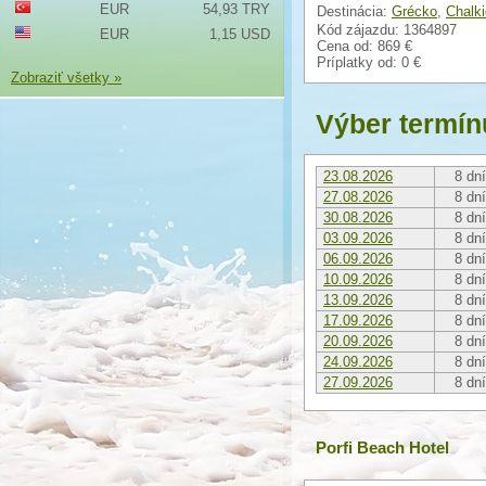
EUR
54,93 TRY
Destinácia:
Grécko
,
Chalki
Kód zájazdu: 1364897
EUR
1,15 USD
Cena od:
869 €
Príplatky od:
0 €
Zobraziť všetky »
Výber termín
23.08.2026
8 dní
27.08.2026
8 dní
30.08.2026
8 dní
03.09.2026
8 dní
06.09.2026
8 dní
10.09.2026
8 dní
13.09.2026
8 dní
17.09.2026
8 dní
20.09.2026
8 dní
24.09.2026
8 dní
27.09.2026
8 dní
Porfi Beach Hotel