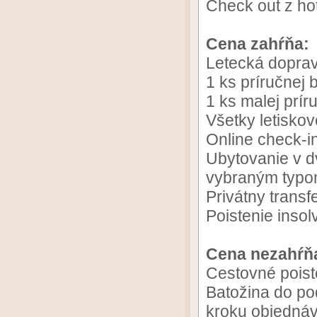
Check out z hot
Cena zahŕňa:
Letecká doprav
1 ks príručnej
1 ks malej prí
Všetky letiskov
Online check-i
Ubytovanie v dv
vybraným typo
Privátny transfer
Poistenie insol
Cena nezahŕň
Cestovné poist
Batožina do po
kroku objedná