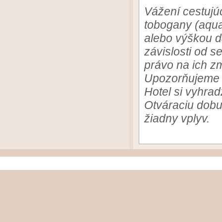
Vážení cestujúc
tobogany (aqua
alebo výškou d
závislosti od s
právo na ich z
Upozorňujeme V
Hotel si vyhra
Otváraciu dobu
žiadny vplyv.