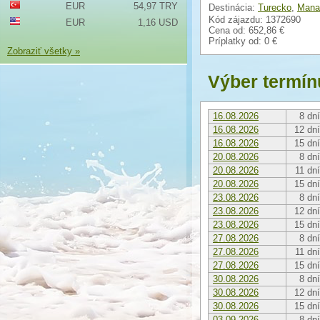
EUR
54,97 TRY
Destinácia:
Turecko
,
Manav
Kód zájazdu: 1372690
EUR
1,16 USD
Cena od:
652,86 €
Príplatky od:
0 €
Zobraziť všetky »
Výber termín
16.08.2026
8 dní
16.08.2026
12 dní
16.08.2026
15 dní
20.08.2026
8 dní
20.08.2026
11 dní
20.08.2026
15 dní
23.08.2026
8 dní
23.08.2026
12 dní
23.08.2026
15 dní
27.08.2026
8 dní
27.08.2026
11 dní
27.08.2026
15 dní
30.08.2026
8 dní
30.08.2026
12 dní
30.08.2026
15 dní
03.09.2026
8 dní