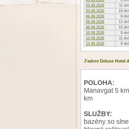
03.09.2026
11 dní
03.09.2026
15 dní
06.09.2026
8 dní
06.09.2026
12 dní
06.09.2026
15 dní
10.09.2026
8 dní
10.09.2026
11 dní
13.09.2026
8 dní
J'adore Deluxe Hotel 
POLOHA:
Manavgat 5 km •
km
SLUŽBY:
bazény so slne