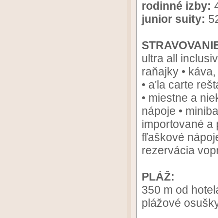
rodinné izby:
4
junior suity:
52
STRAVOVANIE
ultra all inclu
raňajky • káva,
• a'la carte re
• miestne a nie
nápoje • miniba
importované a 
fľaškové nápoje
rezervácia vop
PLÁŽ:
350 m od hotel
plážové osušky