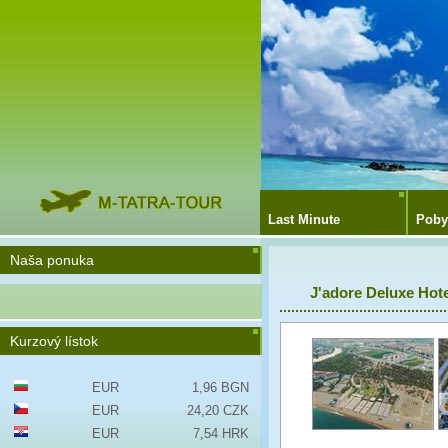
Last Minute
Poby
Naša ponuka
J'adore Deluxe Hot
Kurzový lístok
EUR
1,96 BGN
EUR
24,20 CZK
EUR
7,54 HRK