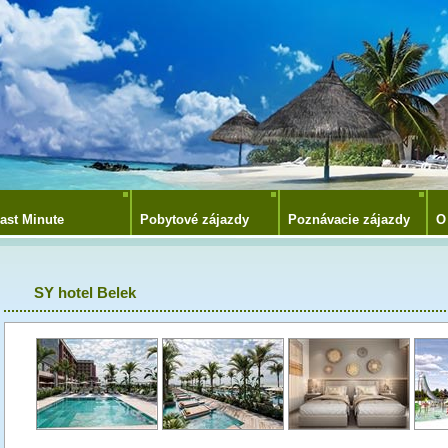
ast Minute
Pobytové zájazdy
Poznávacie zájazdy
O
SY hotel Belek