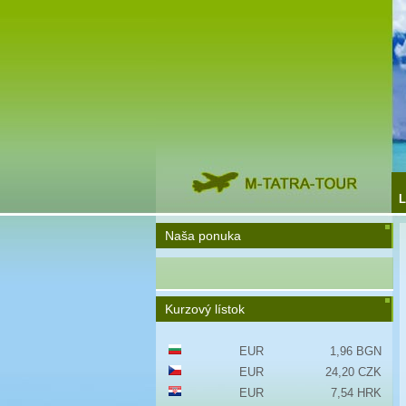
L
Naša ponuka
Kurzový lístok
EUR
1,96 BGN
EUR
24,20 CZK
EUR
7,54 HRK