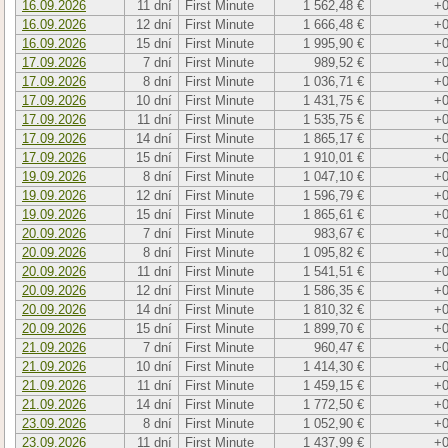
16.09.2026
11 dní
First Minute
1 562,48 €
+0
16.09.2026
12 dní
First Minute
1 666,48 €
+0
16.09.2026
15 dní
First Minute
1 995,90 €
+0
17.09.2026
7 dní
First Minute
989,52 €
+0
17.09.2026
8 dní
First Minute
1 036,71 €
+0
17.09.2026
10 dní
First Minute
1 431,75 €
+0
17.09.2026
11 dní
First Minute
1 535,75 €
+0
17.09.2026
14 dní
First Minute
1 865,17 €
+0
17.09.2026
15 dní
First Minute
1 910,01 €
+0
19.09.2026
8 dní
First Minute
1 047,10 €
+0
19.09.2026
12 dní
First Minute
1 596,79 €
+0
19.09.2026
15 dní
First Minute
1 865,61 €
+0
20.09.2026
7 dní
First Minute
983,67 €
+0
20.09.2026
8 dní
First Minute
1 095,82 €
+0
20.09.2026
11 dní
First Minute
1 541,51 €
+0
20.09.2026
12 dní
First Minute
1 586,35 €
+0
20.09.2026
14 dní
First Minute
1 810,32 €
+0
20.09.2026
15 dní
First Minute
1 899,70 €
+0
21.09.2026
7 dní
First Minute
960,47 €
+0
21.09.2026
10 dní
First Minute
1 414,30 €
+0
21.09.2026
11 dní
First Minute
1 459,15 €
+0
21.09.2026
14 dní
First Minute
1 772,50 €
+0
23.09.2026
8 dní
First Minute
1 052,90 €
+0
23.09.2026
11 dní
First Minute
1 437,99 €
+0