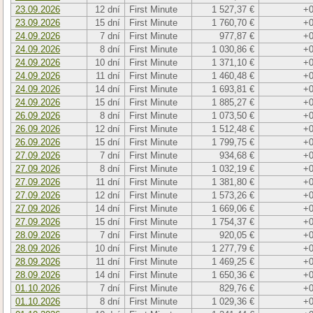
23.09.2026
12 dní
First Minute
1 527,37 €
+0
23.09.2026
15 dní
First Minute
1 760,70 €
+0
24.09.2026
7 dní
First Minute
977,87 €
+0
24.09.2026
8 dní
First Minute
1 030,86 €
+0
24.09.2026
10 dní
First Minute
1 371,10 €
+0
24.09.2026
11 dní
First Minute
1 460,48 €
+0
24.09.2026
14 dní
First Minute
1 693,81 €
+0
24.09.2026
15 dní
First Minute
1 885,27 €
+0
26.09.2026
8 dní
First Minute
1 073,50 €
+0
26.09.2026
12 dní
First Minute
1 512,48 €
+0
26.09.2026
15 dní
First Minute
1 799,75 €
+0
27.09.2026
7 dní
First Minute
934,68 €
+0
27.09.2026
8 dní
First Minute
1 032,19 €
+0
27.09.2026
11 dní
First Minute
1 381,80 €
+0
27.09.2026
12 dní
First Minute
1 573,26 €
+0
27.09.2026
14 dní
First Minute
1 669,06 €
+0
27.09.2026
15 dní
First Minute
1 754,37 €
+0
28.09.2026
7 dní
First Minute
920,05 €
+0
28.09.2026
10 dní
First Minute
1 277,79 €
+0
28.09.2026
11 dní
First Minute
1 469,25 €
+0
28.09.2026
14 dní
First Minute
1 650,36 €
+0
01.10.2026
7 dní
First Minute
829,76 €
+0
01.10.2026
8 dní
First Minute
1 029,36 €
+0