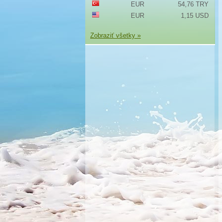
EUR
54,76 TRY
EUR
1,15 USD
Zobraziť všetky »