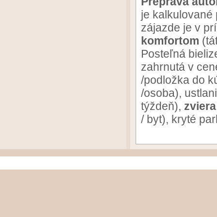
Preprava aut
je kalkulované
zájazde je v p
komfortom
(tá
Posteľná bieliz
zahrnutá v cene
/podložka do kú
/osoba), ustlani
týždeň),
zviera
/ byt), kryté pa