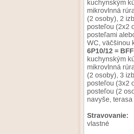
kuchynským kút
mikrovlnná rúr
(2 osoby), 2 i
posteľou (2x2 
posteľami aleb
WC, väčšinou k
6P10/12 = BF
kuchynským kút
mikrovlnná rúr
(2 osoby), 3 i
posteľou (3x2 
posteľou (2 os
navyše, terasa
Stravovanie:
vlastné