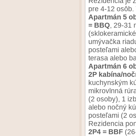
Rezidencia je 
pre 4-12 osôb. 
Apartmán 5 ob
= BBQ
, 29-31
(sklokeramické 
umývačka riadu
posteľami aleb
terasa alebo b
Apartmán 6 ob
2P kabína/noč
kuchynským kút
mikrovlnná rúr
(2 osoby), 1 i
alebo nočný kú
posteľami (2 o
Rezidencia pon
2P4 = BBF
(26