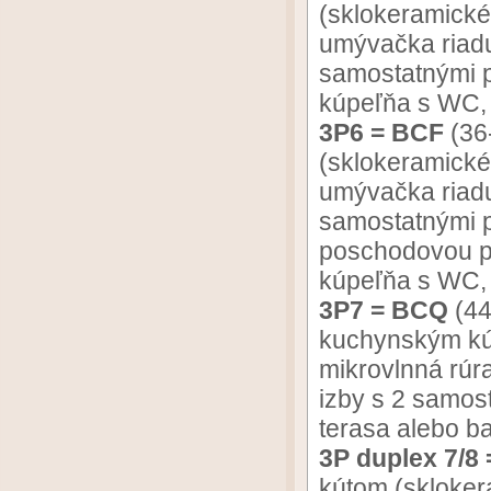
(sklokeramické 
umývačka riadu
samostatnými p
kúpeľňa s WC, 
3P6 = BCF
(36
(sklokeramické 
umývačka riadu
samostatnými p
poschodovou po
kúpeľňa s WC, 
3P7 = BCQ
(44
kuchynským kút
mikrovlnná rúra
izby s 2 samos
terasa alebo b
3P duplex 7/8
kútom (skloker