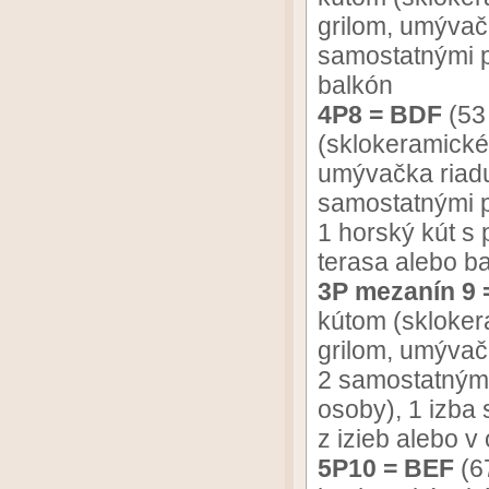
grilom, umývačk
samostatnými p
balkón
4P8 = BDF
(53
(sklokeramické 
umývačka riadu
samostatnými p
1 horský kút s
terasa alebo b
3P mezanín 9
kútom (skloker
grilom, umývač
2 samostatnými
osoby), 1 izba 
z izieb alebo 
5P10 = BEF
(6