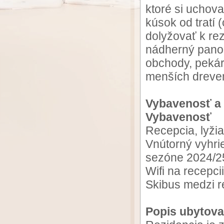
ktoré si uchova
kúsok od tratí
dolyžovať k re
nádherný panor
obchody, pekár
menších dreven
Vybavenosť a 
Vybavenosť
Recepcia, lyžia
Vnútorný vyhri
sezóne 2024/25
Wifi na recepcii
Skibus medzi r
Popis ubytova