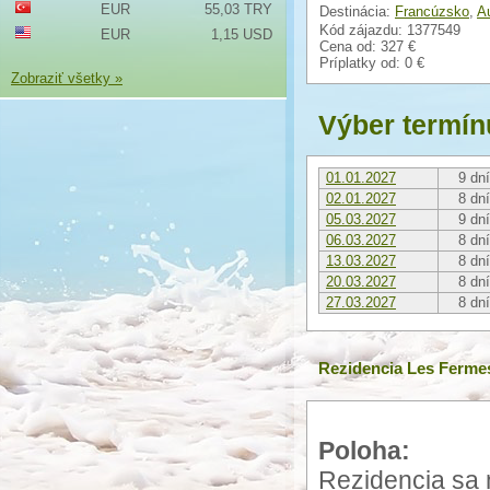
EUR
55,03 TRY
Destinácia:
Francúzsko
,
A
Kód zájazdu: 1377549
EUR
1,15 USD
Cena od:
327 €
Príplatky od:
0 €
Zobraziť všetky »
Výber termín
01.01.2027
9 dní
02.01.2027
8 dní
05.03.2027
9 dní
06.03.2027
8 dní
13.03.2027
8 dní
20.03.2027
8 dní
27.03.2027
8 dní
Rezidencia Les Fermes
Poloha:
Rezidencia sa n