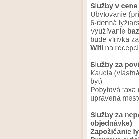
Služby v cene
Ubytovanie (pr
6-denná lyžiar
Využívanie
baz
bude vírivka z
Wifi
na recepci
Služby za povi
Kaucia (vlastn
byt)
Pobytová taxa 
upravená mest
Služby za nep
objednávke)
Zapožičanie l