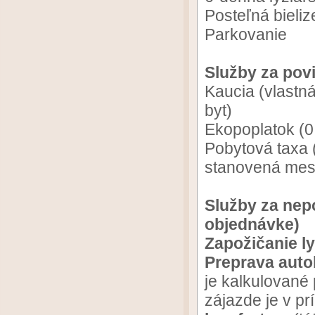
Posteľná bieliz
Parkovanie
Služby za povi
Kaucia (vlastn
byt)
Ekopoplatok (0
Pobytová taxa (
stanovená mes
Služby za nep
objednávke)
Zapožičanie l
Preprava aut
je kalkulované
zájazde je v p