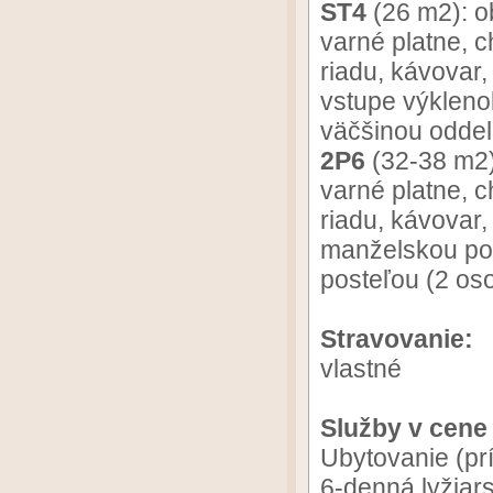
ST4
(26 m2): o
varné platne, c
riadu, kávovar
vstupe výkleno
väčšinou odde
2P6
(32-38 m2)
varné platne, c
riadu, kávovar,
manželskou po
posteľou (2 os
Stravovanie:
vlastné
Služby v cene
Ubytovanie (pr
6-denná lyžiar