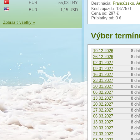
EUR
55,03 TRY
Destinácia:
Francúzsko
,
A
Kód zájazdu: 1377571
EUR
1,15 USD
Cena od:
297 €
Príplatky od:
0 €
Zobraziť všetky »
Výber termín
19.12.2026
8 dní
26.12.2026
8 dní
02.01.2027
8 dní
09.01.2027
8 dní
16.01.2027
8 dní
23.01.2027
8 dní
30.01.2027
8 dní
06.02.2027
8 dní
13.02.2027
8 dní
20.02.2027
8 dní
27.02.2027
8 dní
06.03.2027
8 dní
13.03.2027
8 dní
20.03.2027
8 dní
27.03.2027
8 dní
03.04.2027
8 dní