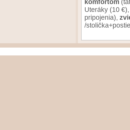
komfortom
(tá
Uteráky (10 €)
pripojenia),
zvi
/stolička+posti