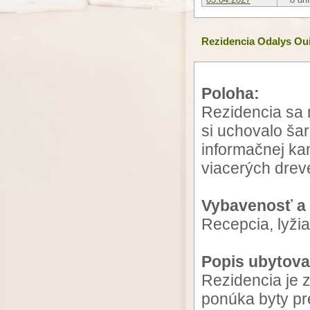
Rezidencia Odalys Oui
Poloha:
Rezidencia sa n
si uchovalo ša
informačnej ka
viacerých drev
Vybavenosť a 
Recepcia, lyži
Popis ubytova
Rezidencia je 
ponúka byty pr