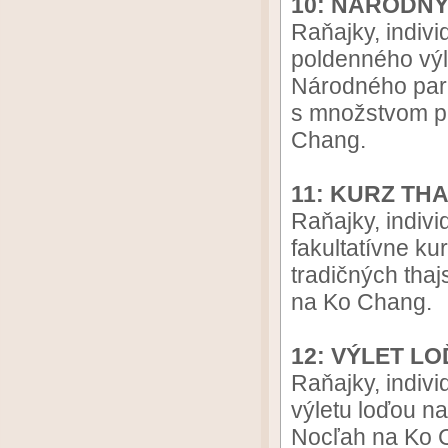
10: NÁRODN
Raňajky, indivi
poldenného vý
Národného par
s množstvom p
Chang.
11: KURZ TH
Raňajky, indivi
fakultatívne ku
tradičných tha
na Ko Chang.
12: VÝLET L
Raňajky, indivi
výletu loďou n
Nocľah na Ko 