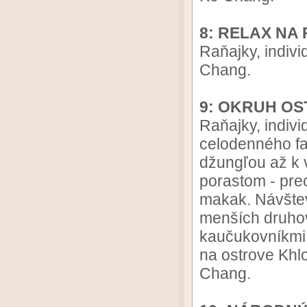
8: RELAX NA 
Raňajky, indivi
Chang.
9: OKRUH O
Raňajky, indivi
celodenného fa
džungľou až k
porastom - pre
makak. Návštev
menších druhov
kaučukovníkmi
na ostrove Khl
Chang.