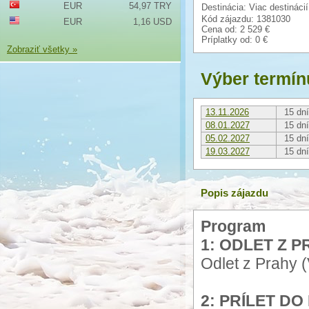
EUR
54,97 TRY
Destinácia: Viac destinácií
Kód zájazdu: 1381030
EUR
1,16 USD
Cena od:
2 529 €
Príplatky od:
0 €
Zobraziť všetky »
Výber termín
13.11.2026
15 dní
08.01.2027
15 dní
05.02.2027
15 dní
19.03.2027
15 dní
Popis zájazdu
Program
1: ODLET Z P
Odlet z Prahy 
2: PRÍLET D