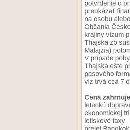
potvrdenie o pr
preukázať fina
na osobu alebo
Občania Českej
krajiny vízum 
Thajska zo sus
Malajzia) potom
V prípade poby
Thajska ešte pr
pasového formá
víz trvá cca 7 d
Cena zahrnuje
leteckú doprav
ekonomickej tr
letiskové taxy
prelet Bangkok