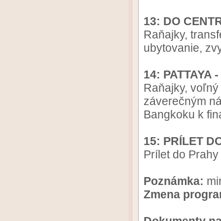
13: DO CENT
Raňajky, trans
ubytovanie, zvy
14: PATTAYA
Raňajky, voľný
záverečným ná
Bangkoku k fin
15: PRÍLET D
Prílet do Prahy
Poznámka:
min
Zmena progra