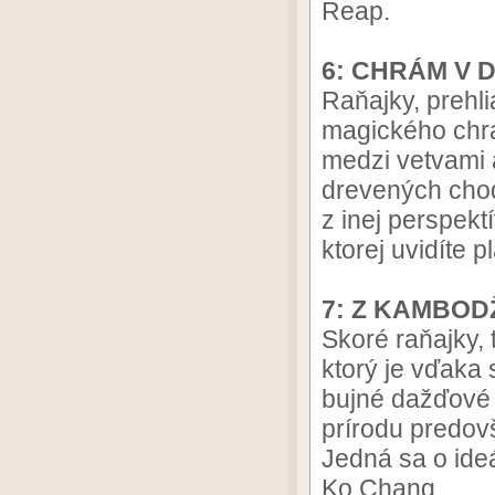
Reap.
6: CHRÁM V 
Raňajky, prehl
magického chrá
medzi vetvami 
drevených chod
z inej perspekt
ktorej uvidíte
7: Z KAMBOD
Skoré raňajky, 
ktorý je vďaka
bujné dažďové 
prírodu predo
Jedná sa o ide
Ko Chang.