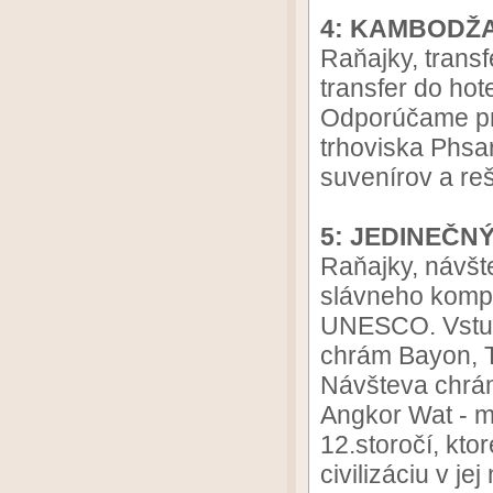
4: KAMBODŽA
Raňajky, trans
transfer do hot
Odporúčame pr
trhoviska Phs
suvenírov a re
5: JEDINEČN
Raňajky, návšt
slávneho komp
UNESCO. Vstup
chrám Bayon, T
Návšteva chrá
Angkor Wat - m
12.storočí, kto
civilizáciu v j