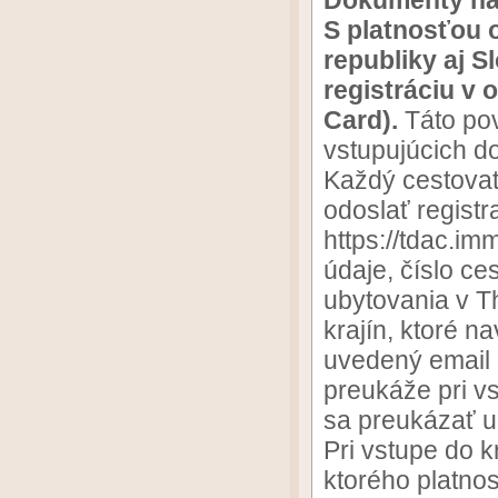
Dokumenty na
S platnosťou 
republiky aj S
registráciu v 
Card).
Táto po
vstupujúcich d
Každý cestovate
odoslať registr
https://tdac.im
údaje, číslo ce
ubytovania v Th
krajín, ktoré n
uvedený email 
preukáže pri v
sa preukázať už
Pri vstupe do k
ktorého platnos