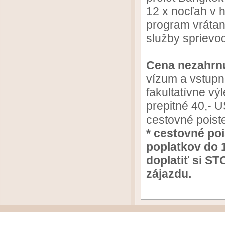
12 x nocľah v h
program vrátane
služby spriev
Cena nezahrnu
vízum a vstup
fakultatívne výl
prepitné 40,- 
cestovné pois
* cestovné po
poplatkov do 
doplatiť si S
zájazdu.