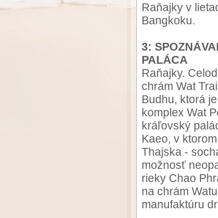
Raňajky v lieta
Bangkoku.
3: SPOZNÁV
PALÁCA
Raňajky. Celod
chrám Wat Traim
Budhu, ktorá je
komplex Wat Po
kráľovský palá
Kaeo, v ktorom
Thajska - soc
možnosť neopak
rieky Chao Phr
na chrám Watu A
manufaktúru dr