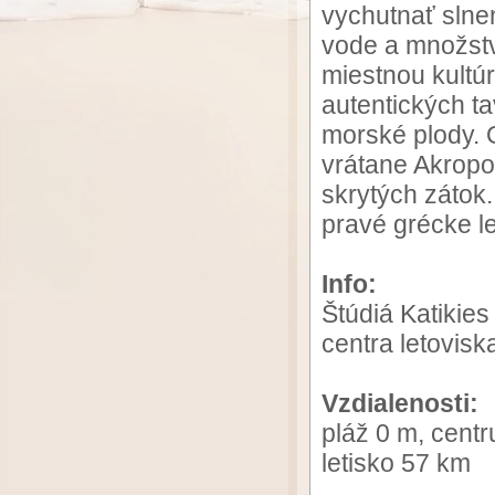
vychutnať slnen
vode a množstv
miestnou kultúr
autentických ta
morské plody. 
vrátane Akropol
skrytých zátok.
pravé grécke le
Info:
Štúdiá Katikies
centra letoviska
Vzdialenosti:
pláž 0 m, cent
letisko 57 km