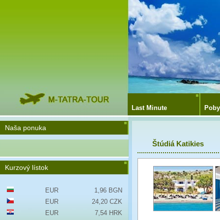
Last Minute
Poby
Naša ponuka
Štúdiá Katikies
Kurzový lístok
EUR
1,96 BGN
EUR
24,20 CZK
EUR
7,54 HRK