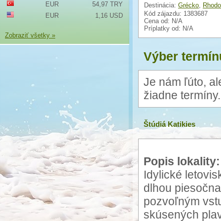
EUR
54,97 TRY
Destinácia:
Grécko
,
Rhodo
Kód zájazdu: 1383687
EUR
1,16 USD
Cena od:
N/A
Príplatky od:
N/A
Zobraziť všetky »
Výber termín
Je nám ľúto, a
žiadne termíny.
Štúdiá Katikies
Popis lokality:
Idylické letovi
dlhou piesočn
pozvoľným vstu
skúsených plav