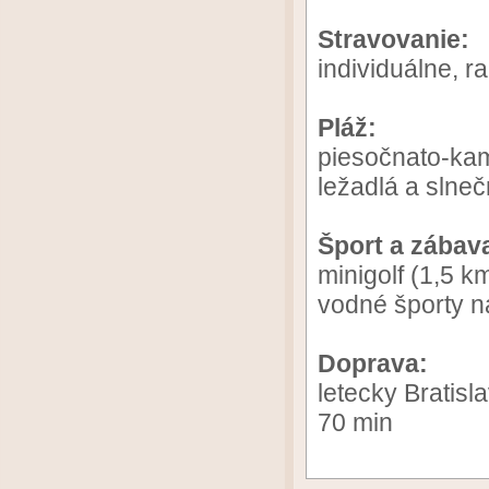
Stravovanie:
individuálne, ra
Pláž:
piesočnato-ka
ležadlá a slneč
Šport a zábav
minigolf (1,5 k
vodné športy na
Doprava:
letecky Bratisla
70 min