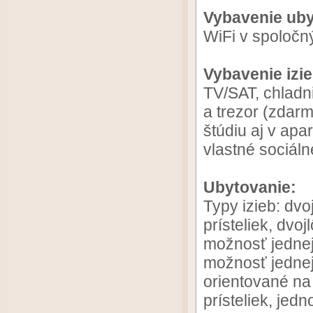
Vybavenie uby
WiFi v spoločn
Vybavenie izie
TV/SAT, chladni
a trezor (zdar
štúdiu aj v apa
vlastné sociáln
Ubytovanie:
Typy izieb: dv
prísteliek, dvo
možnosť jednej
možnosť jednej
orientované na
prísteliek, jed