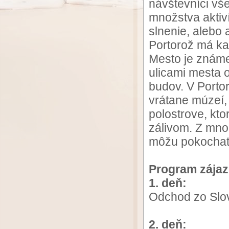
návštevníci vše
množstva aktiví
slnenie, alebo 
Portorož má k
Mesto je známe
ulicami mesta 
budov. V Porto
vrátane múzeí,
polostrove, kt
zálivom. Z mno
môžu pokochať
Program zájaz
1. deň:
Odchod zo Slov
2. deň: