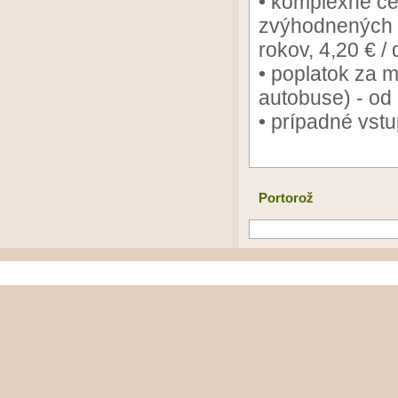
• komplexné ce
zvýhodnených p
rokov, 4,20 € /
• poplatok za m
autobuse) - od 
• prípadné vstu
Portorož