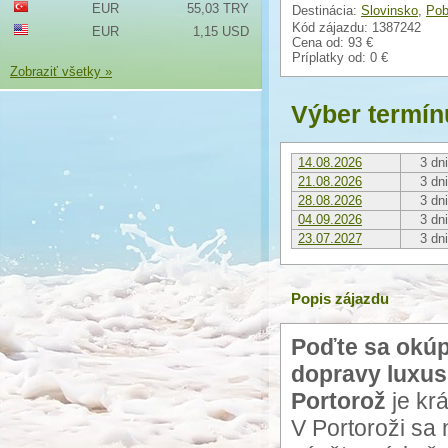
EUR
55,03 TRY
Destinácia:
Slovinsko
,
Pob
Kód zájazdu: 1387242
EUR
1,15 USD
Cena od:
93 €
Príplatky od:
0 €
Zobraziť všetky »
Výber termín
14.08.2026
3 dni
21.08.2026
3 dni
28.08.2026
3 dni
04.09.2026
3 dni
23.07.2027
3 dni
Popis zájazdu
Poďte sa okúp
dopravy luxus
Portorož
je kr
V Portoroži sa 