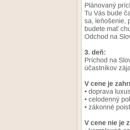
Plánovaný prí
Tu Vás bude ča
sa, leňošenie, 
budete mať chu
Odchod na Slo
3. deň:
Príchod na Slo
účastníkov záj
V cene je zahr
• doprava lux
• celodenný pob
• zákonné pois
V cene nie je 