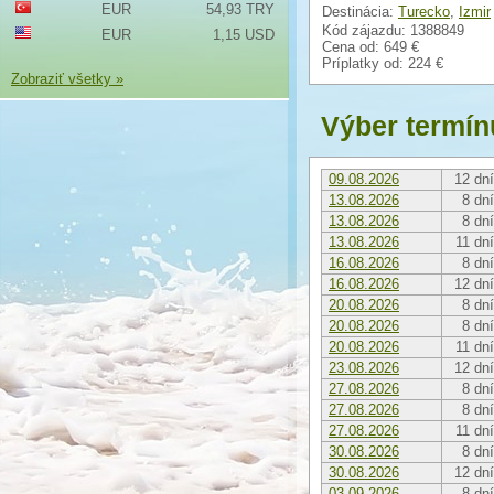
EUR
54,93 TRY
Destinácia:
Turecko
,
Izmir
Kód zájazdu: 1388849
EUR
1,15 USD
Cena od:
649 €
Príplatky od:
224 €
Zobraziť všetky »
Výber termín
09.08.2026
12 dní
13.08.2026
8 dní
13.08.2026
8 dní
13.08.2026
11 dní
16.08.2026
8 dní
16.08.2026
12 dní
20.08.2026
8 dní
20.08.2026
8 dní
20.08.2026
11 dní
23.08.2026
12 dní
27.08.2026
8 dní
27.08.2026
8 dní
27.08.2026
11 dní
30.08.2026
8 dní
30.08.2026
12 dní
03.09.2026
8 dní