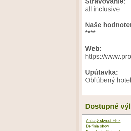
Stravovanie:
all inclusive
Naše hodnote
****
Web:
https://www.pr
Upútavka:
Obľúbený hote
Dostupné výl
Antický skvost Efez
Delfínia show