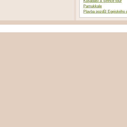
Kuşadasi a Şirince tour
Pamukkale
Plavba pozdĺž Egejského 