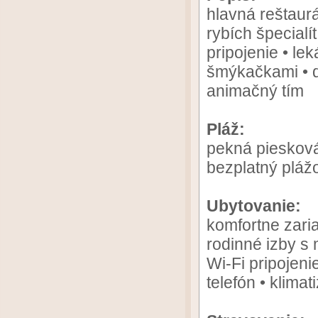
hlavná reštaurá
rybích špecialí
pripojenie • le
šmýkačkami • d
animačný tím
Pláž:
pekná piesková
bezplatný pláž
Ubytovanie:
komfortne zari
rodinné izby s 
Wi-Fi pripojeni
telefón • klimat