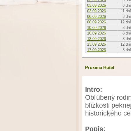
03.09.2026
8 dní
03.09.2026
11 dní
06.09.2026
8 dní
06.09.2026
12 dní
10.09.2026
8 dní
10.09.2026
8 dní
13.09.2026
8 dní
13.09.2026
12 dní
17.09.2026
8 dní
Proxima Hotel
Intro:
Obľúbený rodin
blízkosti pekne
historického c
Popis: