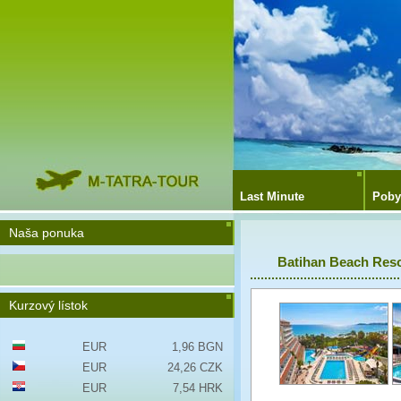
Last Minute
Poby
Naša ponuka
Batihan Beach Reso
Kurzový lístok
EUR
1,96 BGN
EUR
24,26 CZK
EUR
7,54 HRK