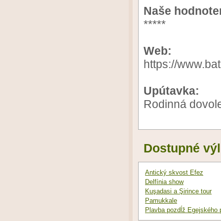
Naše hodnote
*****
Web:
https://www.ba
Upútavka:
Rodinná dovol
Dostupné výl
Antický skvost Efez
Delfínia show
Kuşadasi a Şirince tour
Pamukkale
Plavba pozdĺž Egejského 