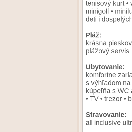
tenisový kurt • 
minigolf • mini
deti i dospelýc
Pláž:
krásna pieskov
plážový servis
Ubytovanie:
komfortne zari
s výhľadom na m
kúpeľňa s WC a 
• TV • trezor •
Stravovanie:
all inclusive ult