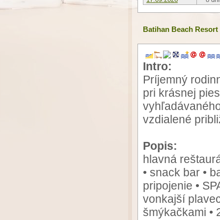
Batihan Beach Resort
Intro:
Príjemný rodin
pri krásnej pies
vyhľadávaného 
vzdialené pribl
Popis:
hlavná reštaurá
• snack bar • b
pripojenie • S
vonkajší plave
šmýkačkami • 2 