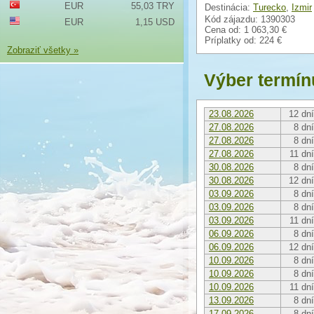
EUR
55,03 TRY
Destinácia:
Turecko
,
Izmir
Kód zájazdu: 1390303
EUR
1,15 USD
Cena od:
1 063,30 €
Príplatky od:
224 €
Zobraziť všetky »
Výber termín
23.08.2026
12 dní
27.08.2026
8 dní
27.08.2026
8 dní
27.08.2026
11 dní
30.08.2026
8 dní
30.08.2026
12 dní
03.09.2026
8 dní
03.09.2026
8 dní
03.09.2026
11 dní
06.09.2026
8 dní
06.09.2026
12 dní
10.09.2026
8 dní
10.09.2026
8 dní
10.09.2026
11 dní
13.09.2026
8 dní
17.09.2026
8 dní