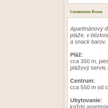
Condominio Bruna
Apartmánový d
pláže, v blízko
a snack barov.
Pláž:
cca 350 m, pie
plážový servis 
Centrum:
cca 550 m od c
Ubytovanie:
každý apartmán 