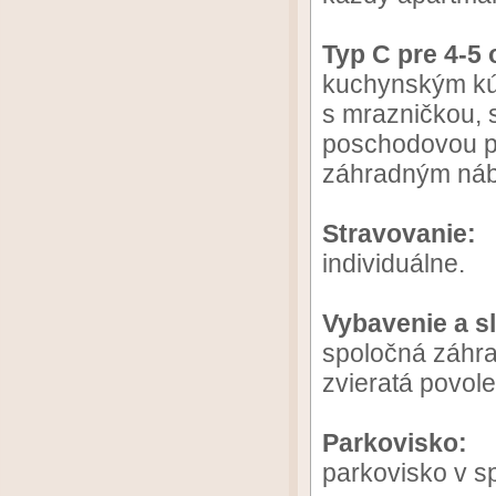
Typ C pre 4-5
kuchynským kú
s mrazničkou, 
poschodovou po
záhradným náb
Stravovanie:
individuálne.
Vybavenie a s
spoločná záhra
zvieratá povol
Parkovisko:
parkovisko v s