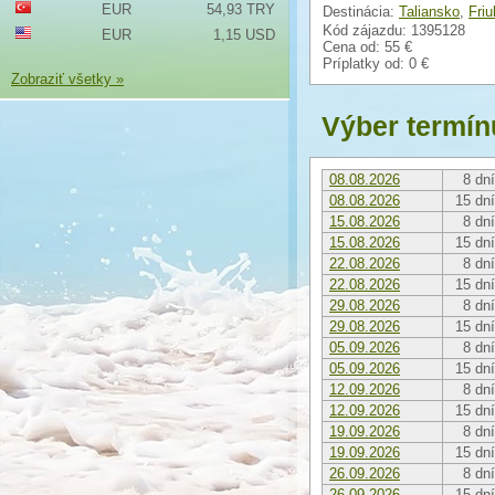
EUR
54,93 TRY
Destinácia:
Taliansko
,
Friu
Kód zájazdu: 1395128
EUR
1,15 USD
Cena od:
55 €
Príplatky od:
0 €
Zobraziť všetky »
Výber termín
08.08.2026
8 dní
08.08.2026
15 dní
15.08.2026
8 dní
15.08.2026
15 dní
22.08.2026
8 dní
22.08.2026
15 dní
29.08.2026
8 dní
29.08.2026
15 dní
05.09.2026
8 dní
05.09.2026
15 dní
12.09.2026
8 dní
12.09.2026
15 dní
19.09.2026
8 dní
19.09.2026
15 dní
26.09.2026
8 dní
26.09.2026
15 dní