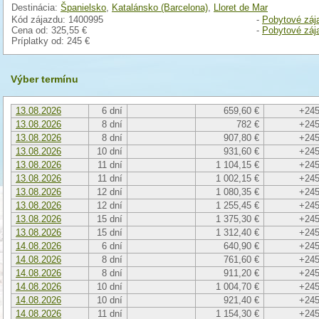
Destinácia:
Španielsko
,
Katalánsko (Barcelona)
,
Lloret de Mar
Kód zájazdu: 1400995
-
Pobytové záj
Cena od:
325,55 €
-
Pobytové záj
Príplatky od:
245 €
Výber termínu
13.08.2026
6 dní
659,60 €
+245
13.08.2026
8 dní
782 €
+245
13.08.2026
8 dní
907,80 €
+245
13.08.2026
10 dní
931,60 €
+245
13.08.2026
11 dní
1 104,15 €
+245
13.08.2026
11 dní
1 002,15 €
+245
13.08.2026
12 dní
1 080,35 €
+245
13.08.2026
12 dní
1 255,45 €
+245
13.08.2026
15 dní
1 375,30 €
+245
13.08.2026
15 dní
1 312,40 €
+245
14.08.2026
6 dní
640,90 €
+245
14.08.2026
8 dní
761,60 €
+245
14.08.2026
8 dní
911,20 €
+245
14.08.2026
10 dní
1 004,70 €
+245
14.08.2026
10 dní
921,40 €
+245
14.08.2026
11 dní
1 154,30 €
+245