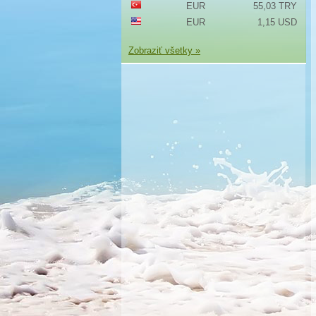
EUR
55,03 TRY
EUR
1,15 USD
Zobraziť všetky »