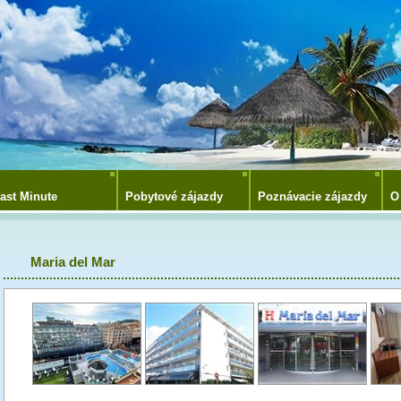
ast Minute
Pobytové zájazdy
Poznávacie zájazdy
O
Maria del Mar