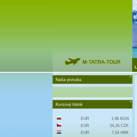
L
Naša ponuka
Kurzový lístok
EUR
1,96 BGN
EUR
24,26 CZK
EUR
7,54 HRK