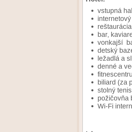
vstupná ha
internetový
reštaurácia
bar, kaviar
vonkajší b
detský baz
ležadlá a s
denné a ve
fitnescent
biliard (za 
stolný teni
požičovňa b
Wi-Fi inter