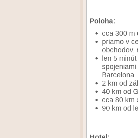
Poloha:
cca 300 m o
priamo v ce
obchodov, r
len 5 minút
spojeniami 
Barcelona
2 km od zá
40 km od G
cca 80 km 
90 km od le
Hotel: