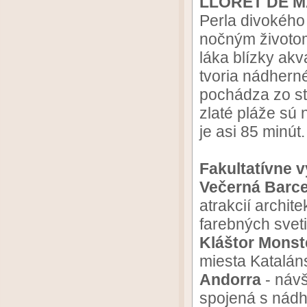
LLORET DE 
Perla divokého
nočným životom
láka blízky ak
tvoria nádhern
pochádza zo st
zlaté pláže sú 
je asi 85 minút.
Fakultatívne v
Večerná Barce
atrakcií archi
farebných sveti
Kláštor Monst
miesta Katalán
Andorra
- návš
spojená s nádh