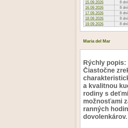
15.09.2026
8 dní
16.09.2026
8 dní
17.09.2026
8 dní
18.09.2026
8 dní
19.09.2026
8 dní
Maria del Mar
Rýchly popis:
Čiastočne zre
charakteristi
a kvalitnou k
rodiny s deťmi
možnosťami zá
ranných hodin
dovolenkárov.