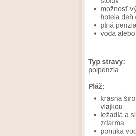
stolov
možnosť vý
hotela deň
plná penzi
voda alebo 
Typ stravy:
polpenzia
Pláž:
krásna šir
vlajkou
ležadlá a s
zdarma
ponuka vod