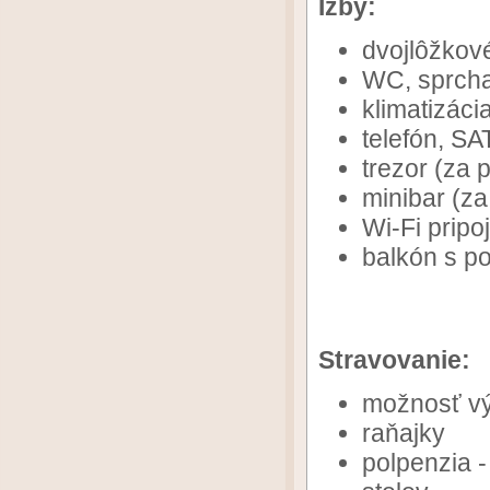
Izby:
dvojlôžkové
WC, sprcha
klimatizáci
telefón, SA
trezor (za 
minibar (za
Wi-Fi pripo
balkón s p
Stravovanie:
možnosť vý
raňajky
polpenzia 