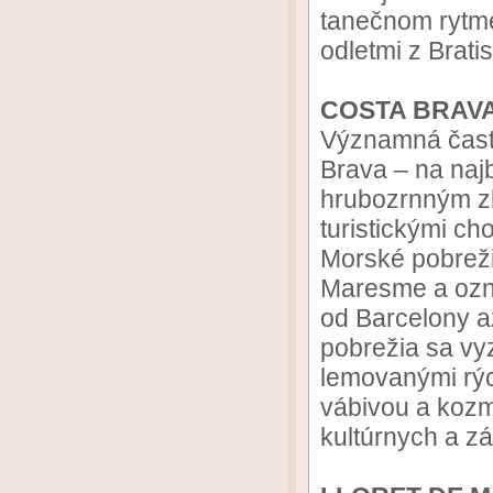
tanečnom rytme
odletmi z Brati
COSTA BRAVA
Významná časť t
Brava – na najb
hrubozrnným zl
turistickými c
Morské pobrež
Maresme a ozna
od Barcelony a
pobrežia sa vy
lemovanými rýc
vábivou a koz
kultúrnych a z