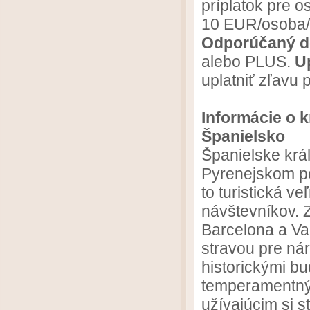
príplatok pre 
10 EUR/osoba/p
Odporúčaný d
alebo PLUS.
U
uplatniť zľavu 
Informácie o k
Španielsko
Španielske krá
Pyrenejskom po
to turistická v
návštevníkov.
Barcelona a Va
stravou pre ná
historickými bu
temperamentný
užívajúcim si s