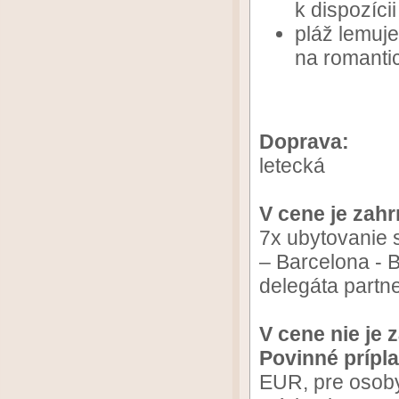
k dispozíci
pláž lemuje
na romanti
Doprava:
letecká
V cene je zahr
7x ubytovanie 
– Barcelona - Br
delegáta partn
V cene nie je 
Povinné prípla
EUR, pre osoby