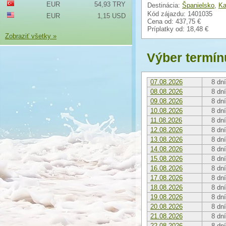
EUR
54,93 TRY
Destinácia:
Španielsko
,
Ka
Kód zájazdu: 1401035
EUR
1,15 USD
Cena od:
437,75 €
Príplatky od:
18,48 €
Zobraziť všetky »
Výber termín
07.08.2026
8 dní
08.08.2026
8 dní
09.08.2026
8 dní
10.08.2026
8 dní
11.08.2026
8 dní
12.08.2026
8 dní
13.08.2026
8 dní
14.08.2026
8 dní
15.08.2026
8 dní
16.08.2026
8 dní
17.08.2026
8 dní
18.08.2026
8 dní
19.08.2026
8 dní
20.08.2026
8 dní
21.08.2026
8 dní
22.08.2026
8 dní