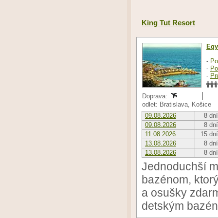
King Tut Resort
Egy
-
Po
-
Po
-
Pr
Doprava:
odlet: Bratislava, Košice
09.08.2026
8 dní
09.08.2026
8 dní
11.08.2026
15 dní
13.08.2026
8 dní
13.08.2026
8 dní
Jednoduchší mes
bazénom, ktorý
a osušky zdarm
detským bazé