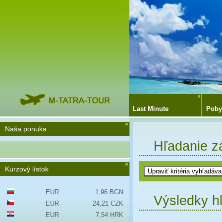
Last Minute
Poby
Naša ponuka
Hľadanie z
Kurzový lístok
EUR
1,96 BGN
Výsledky h
EUR
24,21 CZK
EUR
7,54 HRK