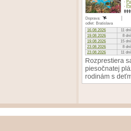
-
Po
-
Pr
Doprava:
odlet: Bratislava
16.08.2026
11 dní
19.08.2026
8 dní
19.08.2026
15 dní
23.08.2026
8 dní
23.08.2026
11 dní
Rozprestiera s
piesočnatej pl
rodinám s deťm