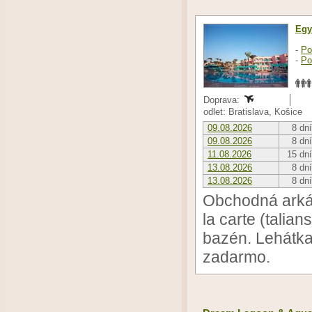
Egy
-
Po
-
Po
Doprava:
odlet: Bratislava, Košice
09.08.2026
8 dní
09.08.2026
8 dní
11.08.2026
15 dní
13.08.2026
8 dní
13.08.2026
8 dní
Obchodná arkád
la carte (talia
bazén. Lehátka,
zadarmo.