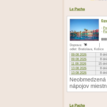
Le Pacha
Egy
-
Po
-
Po
Doprava:
odlet: Bratislava, Košice
09.08.2026
8 dní
09.08.2026
8 dní
11.08.2026
15 dní
13.08.2026
8 dní
13.08.2026
8 dní
Neobmedzená k
nápojov miestne
Le Pacha