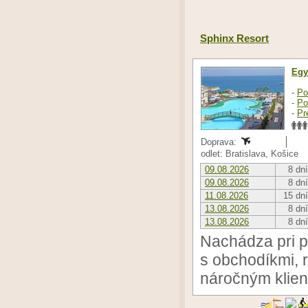
Sphinx Resort
Egy
-
Po
-
Po
-
Pr
Doprava:
odlet: Bratislava, Košice
09.08.2026
8 dní
09.08.2026
8 dní
11.08.2026
15 dní
13.08.2026
8 dní
13.08.2026
8 dní
Nachádza pri pi
s obchodíkmi, 
náročným klien