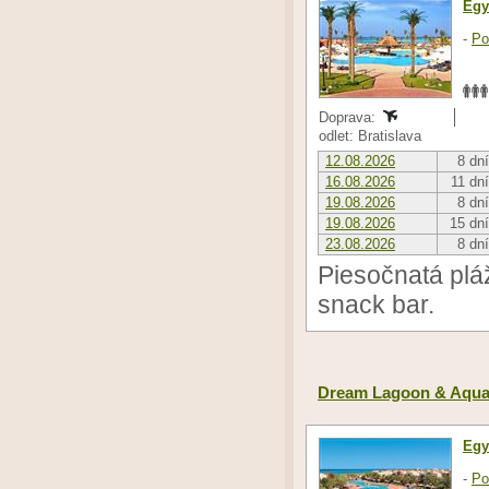
Egy
-
Po
Doprava:
odlet: Bratislava
12.08.2026
8 dní
16.08.2026
11 dní
19.08.2026
8 dní
19.08.2026
15 dní
23.08.2026
8 dní
Piesočnatá pláž
snack bar.
Dream Lagoon & Aqua
Egy
-
Po