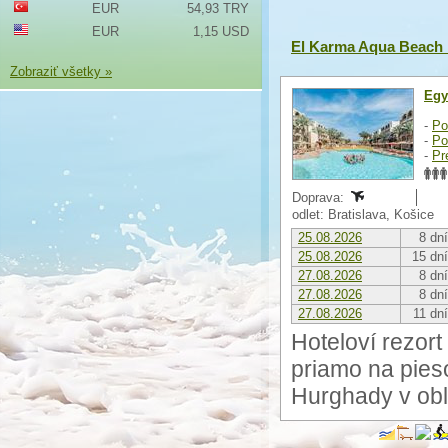
EUR
54,93 TRY
EUR
1,15 USD
El Karma Aqua Beach 
Zobraziť všetky »
Egy
-
Po
-
Po
-
Pr
Doprava:
odlet: Bratislava, Košice
25.08.2026
8 dní
25.08.2026
15 dní
27.08.2026
8 dní
27.08.2026
8 dní
27.08.2026
11 dní
Hoteloví rezor
priamo na pies
Hurghady v obl