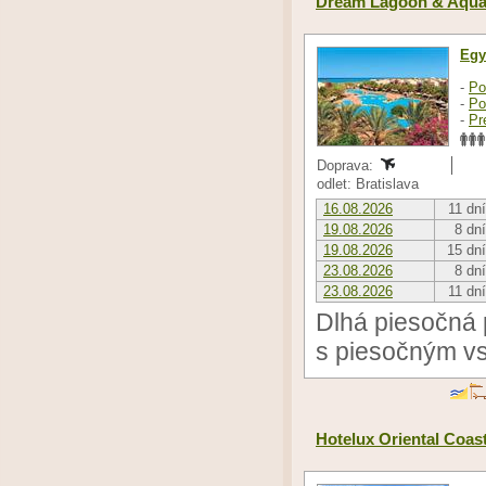
Dream Lagoon & Aqua
Egy
-
Po
-
Po
-
Pr
Doprava:
odlet: Bratislava
16.08.2026
11 dní
19.08.2026
8 dní
19.08.2026
15 dní
23.08.2026
8 dní
23.08.2026
11 dní
Dlhá piesočná p
s piesočným vs
Hotelux Oriental Coas