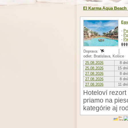
El Karma Aqua Beach 
Egy
-
Po
-
Po
-
Pr
Doprava:
odlet: Bratislava, Košice
25.08.2026
8 dní
25.08.2026
15 dní
27.08.2026
8 dní
27.08.2026
8 dní
27.08.2026
11 dní
Hoteloví rezor
priamo na pies
kategórie aj ro