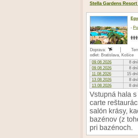
Stella Gardens Resort
Egy
-
Po
Doprava:
Ter
odlet: Bratislava, Košice
09.08.2026
8 dní
09.08.2026
8 dní
11.08.2026
15 dní
13.08.2026
8 dní
13.08.2026
8 dní
Vstupná hala s 
carte reštaurác
salón krásy, k
bazénov (z toho
pri bazénoch.