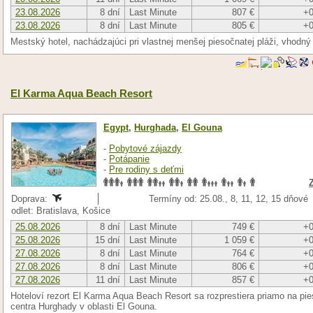
23.08.2026
8 dní
Last Minute
807 €
+0
23.08.2026
8 dní
Last Minute
805 €
+0
Mestský hotel, nachádzajúci pri vlastnej menšej piesočnatej pláži, vhodný
El Karma Aqua Beach Resort
Egypt
,
Hurghada
,
El Gouna
-
Pobytové zájazdy
-
Potápanie
-
Pre rodiny s deťmi
Doprava:
Termíny od: 25.08., 8, 11, 12, 15 dňové
odlet: Bratislava, Košice
25.08.2026
8 dní
Last Minute
749 €
+0
25.08.2026
15 dní
Last Minute
1 059 €
+0
27.08.2026
8 dní
Last Minute
764 €
+0
27.08.2026
8 dní
Last Minute
806 €
+0
27.08.2026
11 dní
Last Minute
857 €
+0
Hoteloví rezort El Karma Aqua Beach Resort sa rozprestiera priamo na pi
centra Hurghady v oblasti El Gouna.