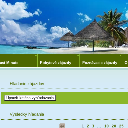
ast Minute
Pobytové zájazdy
Poznávacie zájazdy
O
Hľadanie zájazdov
Výsledky hľadania
1
2
3
...
10
20
25