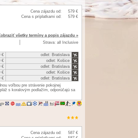
Cena zájazdu od:
579 €
Cena s príplatkami od:
579 €
Zobraziť všetky termíny a popis zájazdu »
Strava: all Inclusive
 €
odlet: Bratislava
 €
odlet: Košice
 €
odlet: Bratislava
 €
odlet: Košice
 €
odlet: Bratislava
nou voľbou pre strávenie pokojnej
 pláž s koralovým podlažím, odporúčajú sa
Cena zájazdu od:
587 €
Cena s príplatkami od:
587 €