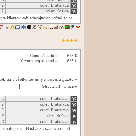
 €
odlet: Bratislava
 €
odlet: Košice
 pre klientov vyhľadávajúcich nočný život.
Cena zájazdu od:
625 €
Cena s príplatkami od:
625 €
Zobraziť všetky termíny a popis zájazdu »
Strava: all Inclusive
 €
odlet: Bratislava
 €
odlet: Bratislava
 €
odlet: Bratislava
 €
odlet: Košice
 €
odlet: Bratislava
esočnatej pláži. Nachádza sa severne od