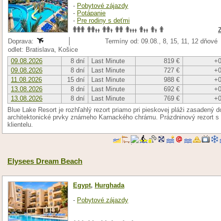
-
Pobytové zájazdy
-
Potápanie
-
Pre rodiny s deťmi
Doprava:
Termíny od: 09.08., 8, 15, 11, 12 dňové
odlet: Bratislava, Košice
09.08.2026
8 dní
Last Minute
819 €
+0
09.08.2026
8 dní
Last Minute
727 €
+0
11.08.2026
15 dní
Last Minute
988 €
+0
13.08.2026
8 dní
Last Minute
692 €
+0
13.08.2026
8 dní
Last Minute
769 €
+0
Blue Lake Resort je rozhľahlý rezort priamo pri pieskovej pláži zasadený 
architektonické prvky známeho Karnackého chrámu. Prázdninový rezort s
klientelu.
Elysees Dream Beach
Egypt
,
Hurghada
-
Pobytové zájazdy