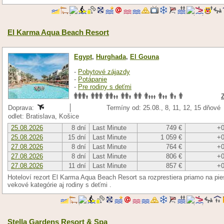
El Karma Aqua Beach Resort
Egypt
,
Hurghada
,
El Gouna
-
Pobytové zájazdy
-
Potápanie
-
Pre rodiny s deťmi
Doprava:
Termíny od: 25.08., 8, 11, 12, 15 dňové
odlet: Bratislava, Košice
25.08.2026
8 dní
Last Minute
749 €
+0
25.08.2026
15 dní
Last Minute
1 059 €
+0
27.08.2026
8 dní
Last Minute
764 €
+0
27.08.2026
8 dní
Last Minute
806 €
+0
27.08.2026
11 dní
Last Minute
857 €
+0
Hoteloví rezort El Karma Aqua Beach Resort sa rozprestiera priamo na pi
vekové kategórie aj rodiny s deťmi .
Stella Gardens Resort & Spa