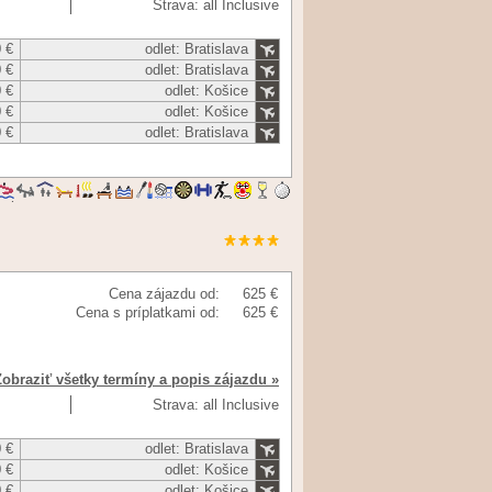
Strava: all Inclusive
 €
odlet: Bratislava
 €
odlet: Bratislava
 €
odlet: Košice
 €
odlet: Košice
 €
odlet: Bratislava
Cena zájazdu od:
625 €
Cena s príplatkami od:
625 €
Zobraziť všetky termíny a popis zájazdu »
Strava: all Inclusive
 €
odlet: Bratislava
 €
odlet: Košice
 €
odlet: Košice