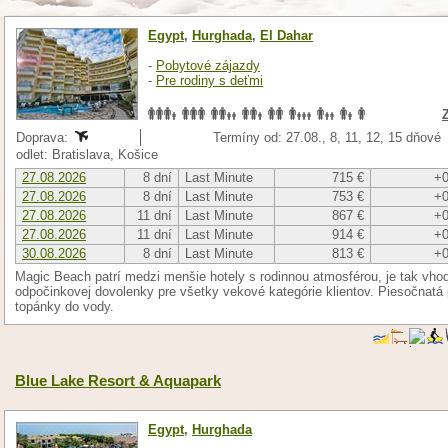
Egypt
,
Hurghada
,
El Dahar
-
Pobytové zájazdy
-
Pre rodiny s deťmi
Doprava:
Termíny od: 27.08., 8, 11, 12, 15 dňové
odlet: Bratislava, Košice
27.08.2026
8 dní
Last Minute
715 €
+0
27.08.2026
8 dní
Last Minute
753 €
+0
27.08.2026
11 dní
Last Minute
867 €
+0
27.08.2026
11 dní
Last Minute
914 €
+0
30.08.2026
8 dní
Last Minute
813 €
+0
Magic Beach patrí medzi menšie hotely s rodinnou atmosférou, je tak vhod
odpočinkovej dovolenky pre všetky vekové kategórie klientov. Piesočnatá
topánky do vody.
Blue Lake Resort & Aquapark
Egypt
,
Hurghada