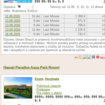
Doprava:
Termíny od: 11.08., 8, 15, 11, 12 dňové
odlet: Bratislava, Košice
11.08.2026
15 dní
Last Minute
1 358 €
+0
13.08.2026
8 dní
Last Minute
871 €
+0
13.08.2026
8 dní
Last Minute
706 €
+0
13.08.2026
11 dní
Last Minute
1 156 €
+0
16.08.2026
8 dní
Last Minute
741 €
+0
Elysees Dream Beach je príjemný štvorhviezdičkový hotel situovaný v cen
reštaurácií a možností zábavy. Hosťom ponúka priamy prístup na piesočn
bazéna, komfortné ubytovanie a služby all inclusive. Súčasťou hotela sú 
deti i dospelých a zázemie pre športové aj relaxačné vyžitie.
Hawaii Paradise Aqua Park Resort
Egypt
,
Hurghada
-
Pobytové zájazdy
-
Potápanie
-
Pre rodiny s deťmi