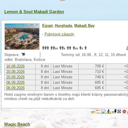
Lemon & Soul Makadi Garden
Egypt
,
Hurghada
,
Makadi Bay
-
Pobytové zájazdy
Doprava:
Termíny od: 16.08., 8, 12, 11, 15 dňové
odlet: Bratislava, Košice
16.08.2026
8 dní
Last Minute
708 €
+0
20.08.2026
8 dní
Last Minute
710 €
+0
20.08.2026
8 dní
Last Minute
748 €
+0
06.09.2026
8 dní
Last Minute
695 €
+0
06.09.2026
8 dní
Last Minute
695 €
+0
Hotel zaujme strešným barom s ktorého majú klienti krásny panoramatický
minibus chodí na pláž niekolkokrát za deň.
Magic Beach