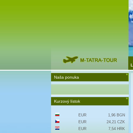
L
Naša ponuka
Kurzový lístok
EUR
1,96 BGN
EUR
24,21 CZK
EUR
7,54 HRK