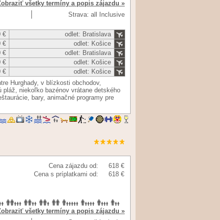
Zobraziť všetky termíny a popis zájazdu »
Strava: all Inclusive
 €
odlet: Bratislava
 €
odlet: Košice
 €
odlet: Bratislava
 €
odlet: Košice
 €
odlet: Košice
tre Hurghady, v blízkosti obchodov,
ú pláž, niekoľko bazénov vrátane detského
reštaurácie, bary, animačné programy pre
Cena zájazdu od:
618 €
Cena s príplatkami od:
618 €
Zobraziť všetky termíny a popis zájazdu »