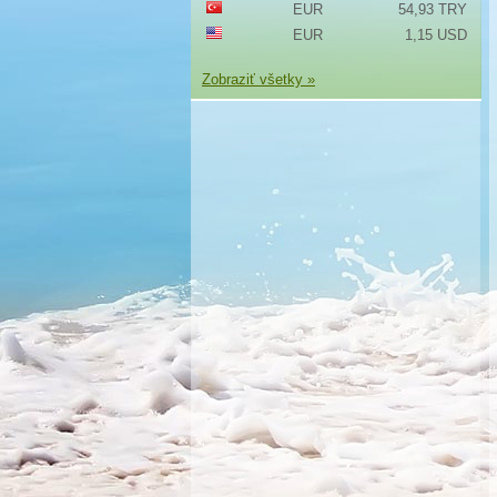
EUR
54,93 TRY
EUR
1,15 USD
Zobraziť všetky »