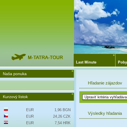
Last Minute
Poby
Naša ponuka
Hľadanie zájazdov
Kurzový lístok
EUR
1,96 BGN
Výsledky hľadania
EUR
24,26 CZK
EUR
7,54 HRK