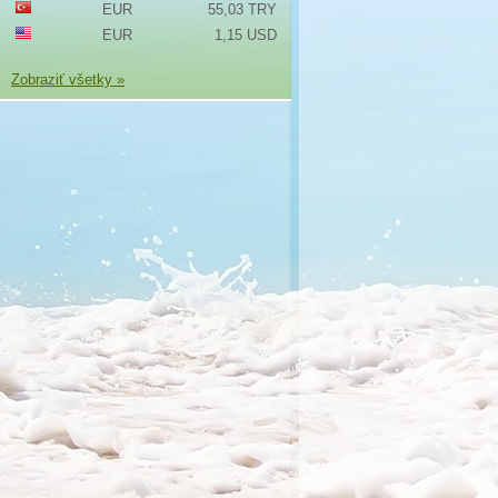
EUR
55,03 TRY
EUR
1,15 USD
Zobraziť všetky »