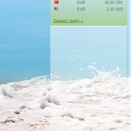
EUR
55,03 TRY
EUR
1,15 USD
Zobraziť všetky »