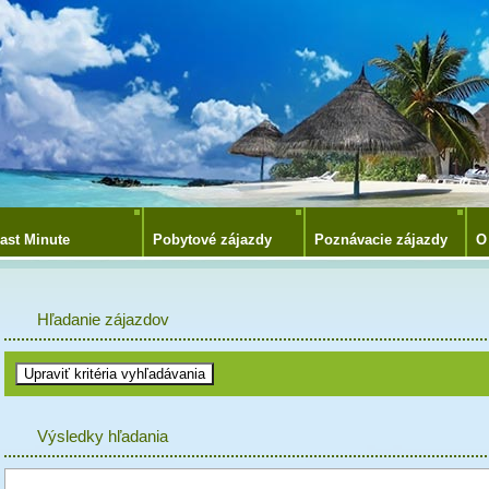
ast Minute
Pobytové zájazdy
Poznávacie zájazdy
O
Hľadanie zájazdov
Výsledky hľadania