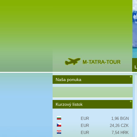
L
Naša ponuka
Kurzový lístok
EUR
1,96 BGN
EUR
24,26 CZK
EUR
7,54 HRK