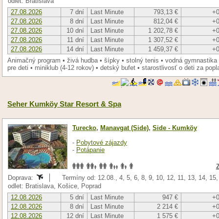
odlet: Bratislava
27.08.2026
7 dní
Last Minute
793,13 €
+0
27.08.2026
8 dní
Last Minute
812,04 €
+0
27.08.2026
10 dní
Last Minute
1 202,78 €
+0
27.08.2026
11 dní
Last Minute
1 307,52 €
+0
27.08.2026
14 dní
Last Minute
1 459,37 €
+0
Animačný program • živá hudba • šípky • stolný tenis • vodná gymnastika •
pre deti • miniklub (4-12 rokov) • detský bufet • starostlivosť o deti za popl
Seher Kumköy Star Resort & Spa
Turecko
,
Manavgat (Side)
,
Side - Kumköy
-
Pobytové zájazdy
-
Potápanie
Doprava:
Termíny od: 12.08., 4, 5, 6, 8, 9, 10, 12, 11, 13, 14, 15
odlet: Bratislava, Košice, Poprad
12.08.2026
5 dní
Last Minute
947 €
+0
12.08.2026
8 dní
Last Minute
2 214 €
+0
12.08.2026
12 dní
Last Minute
1 575 €
+0