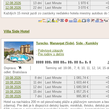
12.08.2026
13 dní
Last Minute
1 970 €
+0
12.08.2026
22 dní
Last Minute
3 070 €
+0
Každých 15 minút jazdí zo zastávky neďaleko hotela miestny autobus do
Villa Side Hotel
Turecko
,
Manavgat (Side)
,
Side - Kumköy
-
Pobytové zájazdy
-
Pre rodiny s deťmi
Doprava:
Termíny od: 19.08., 7, 8, 10, 11, 12, 14, 15 
odlet: Bratislava
19.08.2026
8 dní
Last Minute
1 081,74 €
+0
19.08.2026
11 dní
Last Minute
1 603,44 €
+0
19.08.2026
12 dní
Last Minute
1 680,58 €
+0
19.08.2026
15 dní
Last Minute
1 857,25 €
+0
20.08.2026
7 dní
Last Minute
995,90 €
+0
Hotel sa nachádza 200 m od piesočnatej pláže a plážovým servisom a be
zdarma). Pre deti je k dispozícii detský bazén, miniklub, ihrisko, detská p