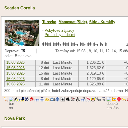
Seaden Corolla
Turecko
,
Manavgat (Side)
,
Side - Kumköy
-
Pobytové zájazdy
-
Pre rodiny s deťmi
Doprava:
Termíny od: 15.08., 8, 10, 11, 12, 14, 15 d
odlet: Bratislava
15.08.2026
8 dní
Last Minute
1 206,21 €
+0
15.08.2026
12 dní
Last Minute
1 623,62 €
+0
15.08.2026
15 dní
Last Minute
2 019,13 €
+0
16.08.2026
8 dní
Last Minute
1 129,65 €
+0
16.08.2026
11 dní
Last Minute
1 526,88 €
+0
300 m od piesočnatej pláže, hotel zabezpečuje dopravu na pláž zdarma. H
Nova Park