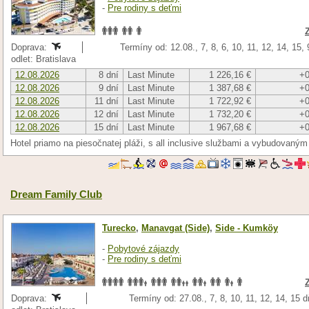
-
Pre rodiny s deťmi
Doprava:
Termíny od: 12.08., 7, 8, 6, 10, 11, 12, 14, 15,
odlet: Bratislava
12.08.2026
8 dní
Last Minute
1 226,16 €
+0
12.08.2026
9 dní
Last Minute
1 387,68 €
+0
12.08.2026
11 dní
Last Minute
1 722,92 €
+0
12.08.2026
12 dní
Last Minute
1 732,20 €
+0
12.08.2026
15 dní
Last Minute
1 967,68 €
+0
Hotel priamo na piesočnatej pláži, s all inclusive službami a vybudovaný
Dream Family Club
Turecko
,
Manavgat (Side)
,
Side - Kumköy
-
Pobytové zájazdy
-
Pre rodiny s deťmi
Doprava:
Termíny od: 27.08., 7, 8, 10, 11, 12, 14, 15 