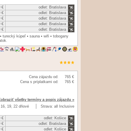
 €
odlet: Bratislava
 €
odlet: Bratislava
 €
odlet: Bratislava
 €
odlet: Bratislava
 €
odlet: Bratislava
 turecký kúpeľ • sauna • wifi • tobogany
atok.
Cena zájazdu od:
765 €
Cena s príplatkami od:
765 €
Zobraziť všetky termíny a popis zájazdu »
, 16, 19, 22 dňové
Strava: all Inclusive
 €
odlet: Košice
 €
odlet: Bratislava
 €
odlet: Košice