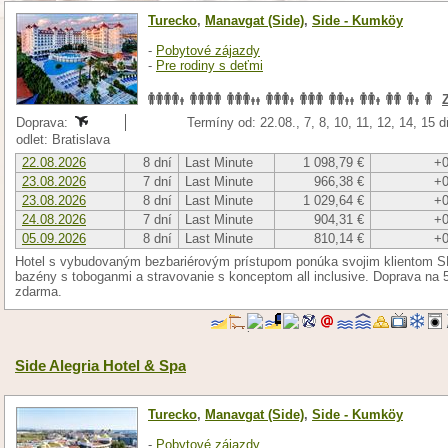
Turecko
,
Manavgat (Side)
,
Side - Kumköy
-
Pobytové zájazdy
-
Pre rodiny s deťmi
Doprava:
Termíny od: 22.08., 7, 8, 10, 11, 12, 14, 15 
odlet: Bratislava
22.08.2026
8 dní
Last Minute
1 098,79 €
+0
23.08.2026
7 dní
Last Minute
966,38 €
+0
23.08.2026
8 dní
Last Minute
1 029,64 €
+0
24.08.2026
7 dní
Last Minute
904,31 €
+0
05.09.2026
8 dní
Last Minute
810,14 €
+0
Hotel s vybudovaným bezbariérovým prístupom ponúka svojim klientom S
bazény s toboganmi a stravovanie s konceptom all inclusive. Doprava na 
zdarma.
Side Alegria Hotel & Spa
Turecko
,
Manavgat (Side)
,
Side - Kumköy
-
Pobytové zájazdy