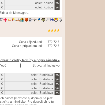
 €
odlet: Košice
 €
odlet: Košice
 Side a do Manavgatu.
Cena zájazdu od:
772,72 €
Cena s príplatkami od:
772,72 €
Zobraziť všetky termíny a popis zájazdu »
dňové
Strava: all Inclusive
 €
odlet: Bratislava
 €
odlet: Bratislava
 €
odlet: Bratislava
 €
odlet: Bratislava
 €
odlet: Bratislava
ach barom (možnosť aj dopravy na pláž
ostieľka a minidisko. Pre dospelých je tu