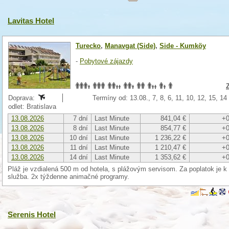
Lavitas Hotel
Turecko
,
Manavgat (Side)
,
Side - Kumköy
-
Pobytové zájazdy
Doprava:
Termíny od: 13.08., 7, 8, 6, 11, 10, 12, 15, 1
odlet: Bratislava
13.08.2026
7 dní
Last Minute
841,04 €
+0
13.08.2026
8 dní
Last Minute
854,77 €
+0
13.08.2026
10 dní
Last Minute
1 236,22 €
+0
13.08.2026
11 dní
Last Minute
1 210,47 €
+0
13.08.2026
14 dní
Last Minute
1 353,62 €
+0
Pláž je vzdialená 500 m od hotela, s plážovým servisom. Za poplatok je k 
služba. 2x týždenne animačné programy.
Serenis Hotel