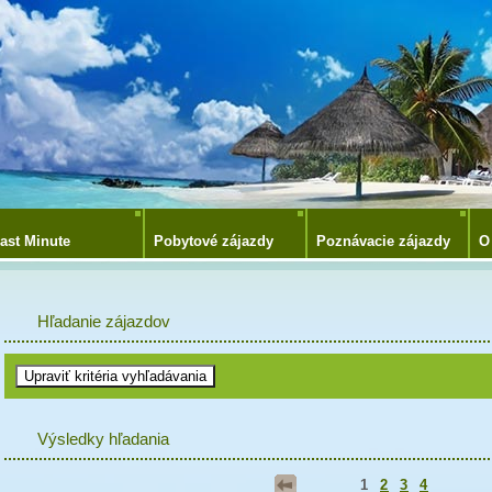
ast Minute
Pobytové zájazdy
Poznávacie zájazdy
O
Hľadanie zájazdov
Výsledky hľadania
1
2
3
4