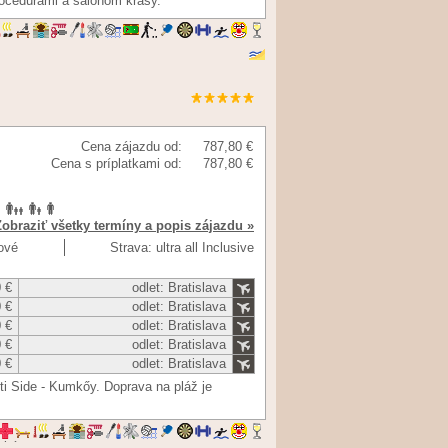
ocedúrami a salónom krásy.
Cena zájazdu od:
787,80 €
Cena s príplatkami od:
787,80 €
Zobraziť všetky termíny a popis zájazdu »
ňové
Strava: ultra all Inclusive
 €
odlet: Bratislava
 €
odlet: Bratislava
 €
odlet: Bratislava
 €
odlet: Bratislava
 €
odlet: Bratislava
ti Side - Kumkőy. Doprava na pláž je