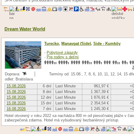
SPA centrum s procedúrami tureckého kúpeľa, masážou, kozmetickými pr
Dream Water World
Turecko
,
Manavgat (Side)
,
Side - Kumköy
-
Pobytové zájazdy
-
Pre rodiny s deťmi
Doprava:
Termíny od: 15.08., 7, 8, 6, 10, 11, 12, 14, 15 d
odlet: Bratislava
15.08.2026
6 dní
Last Minute
961,97 €
+0
15.08.2026
8 dní
Last Minute
1 367,39 €
+0
15.08.2026
12 dní
Last Minute
1 876,91 €
+0
15.08.2026
15 dní
Last Minute
2 354,54 €
+0
16.08.2026
7 dní
Last Minute
1 245,30 €
+0
Hotel otvorený v roku 2022 sa nachádza 800 m od piesočnatej pláže v čas
zabezpečená zdarma. Hotel má vybudovaný bezbariérový prístup.