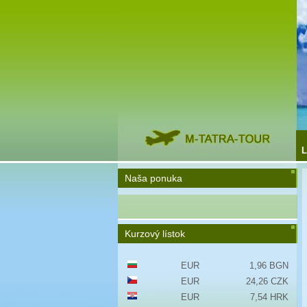
L
Naša ponuka
Kurzový lístok
EUR
1,96 BGN
EUR
24,26 CZK
EUR
7,54 HRK