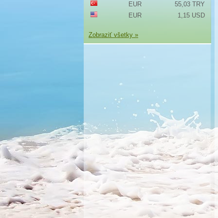
EUR
55,03 TRY
EUR
1,15 USD
Zobraziť všetky »