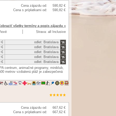
Cena zájazdu od:
590,82 €
Cena s príplatkami od:
590,82 €
Zobraziť všetky termíny a popis zájazdu »
dňové
Strava: all Inclusive
 €
odlet: Bratislava
 €
odlet: Bratislava
 €
odlet: Bratislava
 €
odlet: Bratislava
 €
odlet: Bratislava
PA centrum, animačné programy, miniklub,
500 metrov vzdialenú pláž je zabezpečená
Cena zájazdu od:
667,62 €
Cena s príplatkami od:
667,62 €