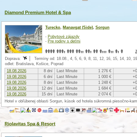
Diamond Premium Hotel & Spa
Turecko
,
Manavgat (Side)
,
Sorgun
-
Pobytové zájazdy
-
Pre rodiny s deťmi
Doprava:
Termíny od: 18.08., 4, 5, 6, 9, 8, 11, 12, 16, 15, 14, 10, 1
odlet: Bratislava, Košice, Poprad
18.08.2026
8 dní
Last Minute
1 276 €
+0
19.08.2026
6 dní
Last Minute
1 000 €
+0
19.08.2026
8 dní
Last Minute
1 248 €
+0
19.08.2026
12 dní
Last Minute
1 684 €
+0
19.08.2026
15 dní
Last Minute
2 074 €
+0
Hotel v obľúbenej oblasti Sorgun, kúsok od hotela súkromná piesočno-kam
Riolavitas Spa & Resort