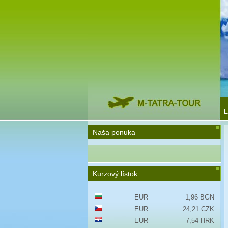
L
Naša ponuka
Kurzový lístok
EUR
1,96 BGN
EUR
24,21 CZK
EUR
7,54 HRK