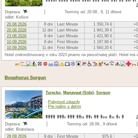
Doprava:
Termíny od: 20.08., 8, 11 dňové
odlet: Košice
20.08.2026
8 dní
Last Minute
1 350,74 €
+0
20.08.2026
11 dní
Last Minute
1 941,39 €
+0
23.08.2026
8 dní
Last Minute
1 421,90 €
+0
10.09.2026
8 dní
First Minute
1 187,86 €
+0
10.09.2026
11 dní
First Minute
1 560,20 €
+0
Hotel zrekonštruovaný v roku 2023 priamo na piesočnatej pláži. Hotel má 
Bosphorus Sorgun
Turecko
,
Manavgat (Side)
,
Sorgun
-
Pobytové zájazdy
-
Pre rodiny s deťmi
Doprava:
Termíny od: 28.09., 9 dňové
odlet: Bratislava
28.09.2026
9 dní
First Minute
975 €
+0