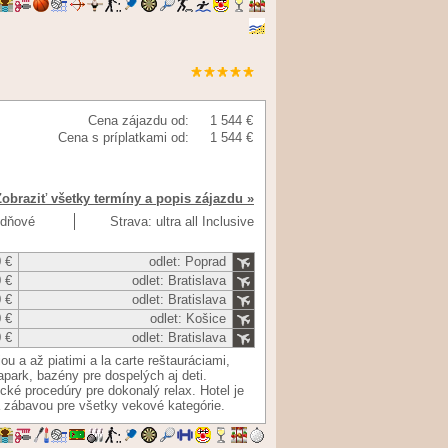
Cena zájazdu od:
1 544 €
Cena s príplatkami od:
1 544 €
Zobraziť všetky termíny a popis zájazdu »
9 dňové
Strava: ultra all Inclusive
 €
odlet: Poprad
 €
odlet: Bratislava
 €
odlet: Bratislava
 €
odlet: Košice
 €
odlet: Bratislava
u a až piatimi a la carte reštauráciami,
apark, bazény pre dospelých aj deti.
 procedúry pre dokonalý relax. Hotel je
a zábavou pre všetky vekové kategórie.