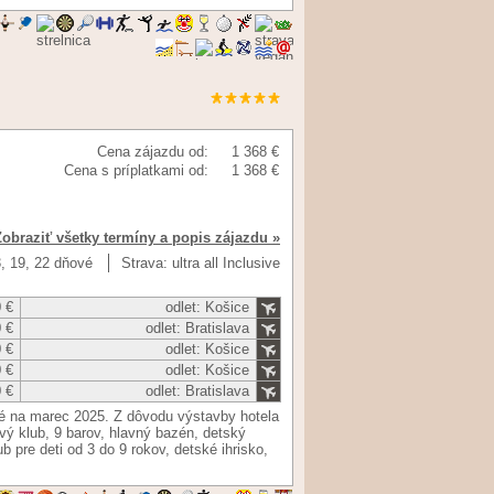
Cena zájazdu od:
1 368 €
Cena s príplatkami od:
1 368 €
Zobraziť všetky termíny a popis zájazdu »
3, 19, 22 dňové
Strava: ultra all Inclusive
 €
odlet: Košice
 €
odlet: Bratislava
 €
odlet: Košice
 €
odlet: Košice
 €
odlet: Bratislava
né na marec 2025. Z dôvodu výstavby hotela
ý klub, 9 barov, hlavný bazén, detský
pre deti od 3 do 9 rokov, detské ihrisko,