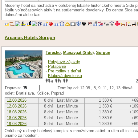
Moderný hotel sa nachádza v obľúbenej lokalite historického mesta Side p
škálu voľnočasových aktivít na spríjemnenie dovolenky. Do centra Side s
dolmušmi alebo taxi.
Arcanus Hotels Sorgun
Turecko
,
Manavgat (Side)
,
Sorgun
-
Pobytové zájazdy
-
Potápanie
-
Pre rodiny s deťmi
-
Klubová dovolenka
Doprava:
Termíny od: 12.08., 8, 9, 11, 12, 13 dňové
odlet: Bratislava, Košice, Poprad
12.08.2026
8 dní
Last Minute
1 330 €
+69
12.08.2026
8 dní
Last Minute
1 350 €
+109
18.08.2026
8 dní
Last Minute
1 330 €
+109
18.08.2026
9 dní
Last Minute
1 330 €
+69
19.08.2026
8 dní
Last Minute
1 330 €
+69
Obľúbený rodinný hotelový komplex s množstvom aktivít a ultra all inclu
priamo za hotelom.