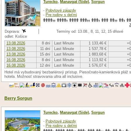
Turecko
,
Manavgat (Side)
,
Sorgun
-
Pobytové zájazdy
-
Pre rodiny s deťmi
Doprava:
Termíny od: 13.08., 8, 11, 12, 15 dňové
odlet: Košice
13.08.2026
8 dní
Last Minute
1 133,46 €
+0
13.08.2026
11 dní
Last Minute
1 537,78 €
+0
13.08.2026
15 dní
Last Minute
1 883,68 €
+0
16.08.2026
8 dní
Last Minute
1 113,92 €
+0
16.08.2026
12 dní
Last Minute
1 576,07 €
+0
Hotel má vybudovaný bezbariérový prístup. Piesočnato-kamienková pláž
hotela. Možnosť stravovania ultra all inclusive.
Berry Sorgun
Turecko
,
Manavgat (Side)
,
Sorgun
-
Pobytové zájazdy
-
Pre rodiny s deťmi