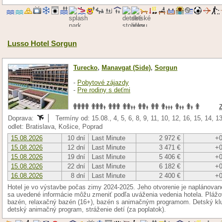
Lusso Hotel Sorgun
Turecko
,
Manavgat (Side)
,
Sorgun
-
Pobytové zájazdy
-
Pre rodiny s deťmi
Doprava:
Termíny od: 15.08., 4, 5, 6, 8, 9, 11, 10, 12, 16, 15, 14, 1
odlet: Bratislava, Košice, Poprad
15.08.2026
10 dní
Last Minute
2 972 €
+0
15.08.2026
12 dní
Last Minute
3 471 €
+0
15.08.2026
19 dní
Last Minute
5 406 €
+0
15.08.2026
22 dní
Last Minute
6 182 €
+0
16.08.2026
8 dní
Last Minute
2 400 €
+0
Hotel je vo výstavbe počas zimy 2024-2025. Jeho otvorenie je naplánova
sa uvedené informácie môžu zmeniť podľa uváženia vedenia hotela. Plážov
bazén, relaxačný bazén (16+), bazén s animačným programom. Detský klub 
detský animačný program, stráženie detí (za poplatok).