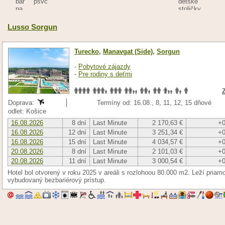
Lusso Sorgun
Turecko
,
Manavgat (Side)
,
Sorgun
-
Pobytové zájazdy
-
Pre rodiny s deťmi
Doprava:
Termíny od: 16.08., 8, 11, 12, 15 dňové
odlet: Košice
16.08.2026
8 dní
Last Minute
2 170,63 €
+0
16.08.2026
12 dní
Last Minute
3 251,34 €
+0
16.08.2026
15 dní
Last Minute
4 034,57 €
+0
20.08.2026
8 dní
Last Minute
2 101,03 €
+0
20.08.2026
11 dní
Last Minute
3 000,54 €
+0
Hotel bol otvorený v roku 2025 v areáli s rozlohoou 80.000 m2. Leží priam
vybudovaný bezbariérový prístup.