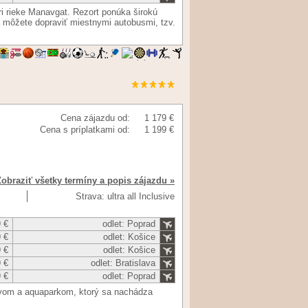
ri rieke Manavgat. Rezort ponúka širokú
a môžete dopraviť miestnymi autobusmi, tzv.
Cena zájazdu od:
1 179 €
Cena s príplatkami od:
1 199 €
Zobraziť všetky termíny a popis zájazdu »
Strava: ultra all Inclusive
 €
odlet: Poprad
 €
odlet: Košice
 €
odlet: Košice
 €
odlet: Bratislava
 €
odlet: Poprad
sivom a aquaparkom, ktorý sa nachádza