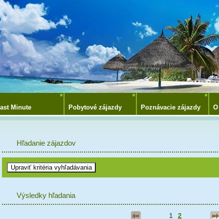
ast Minute
Pobytové zájazdy
Poznávacie zájazdy
O
Hľadanie zájazdov
Výsledky hľadania
1
2