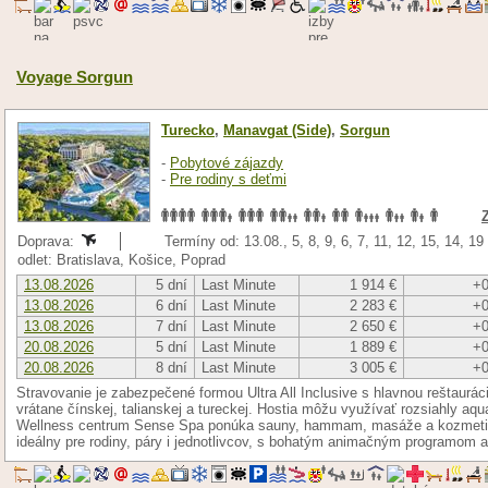
Voyage Sorgun
Turecko
,
Manavgat (Side)
,
Sorgun
-
Pobytové zájazdy
-
Pre rodiny s deťmi
Doprava:
Termíny od: 13.08., 5, 8, 9, 6, 7, 11, 12, 15, 14, 1
odlet: Bratislava, Košice, Poprad
13.08.2026
5 dní
Last Minute
1 914 €
+0
13.08.2026
6 dní
Last Minute
2 283 €
+0
13.08.2026
7 dní
Last Minute
2 650 €
+0
20.08.2026
5 dní
Last Minute
1 889 €
+0
20.08.2026
8 dní
Last Minute
3 005 €
+0
Stravovanie je zabezpečené formou Ultra All Inclusive s hlavnou reštaurácio
vrátane čínskej, talianskej a tureckej. Hostia môžu využívať rozsiahly aqu
Wellness centrum Sense Spa ponúka sauny, hammam, masáže a kozmetické
ideálny pre rodiny, páry i jednotlivcov, s bohatým animačným programom 