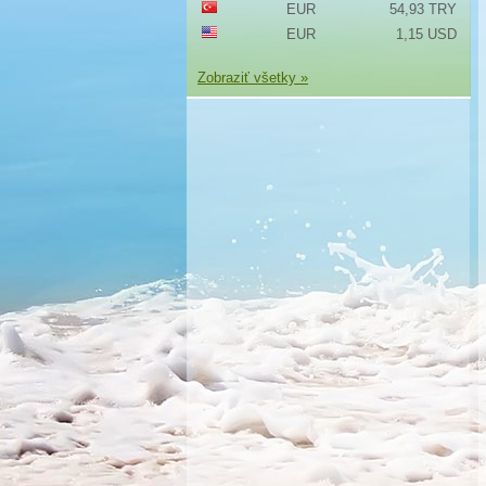
EUR
54,93 TRY
EUR
1,15 USD
Zobraziť všetky »