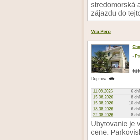
stredomorská a
zájazdu do tejt
Vila Pero
Cho
-
Po
Doprava:
11.08.2026
6 dní
15.08.2026
8 dní
15.08.2026
10 dní
18.08.2026
6 dní
22.08.2026
8 dní
Ubytovanie je 
cene. Parkovisk