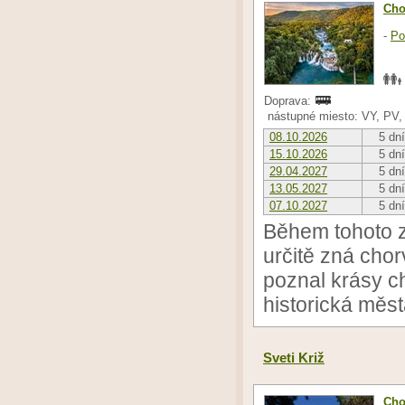
Cho
-
Po
Doprava:
nástupné miesto: VY, PV,
08.10.2026
5 dní
15.10.2026
5 dní
29.04.2027
5 dní
13.05.2027
5 dní
07.10.2027
5 dní
Během tohoto z
určitě zná chor
poznal krásy c
historická měst
Sveti Križ
Cho