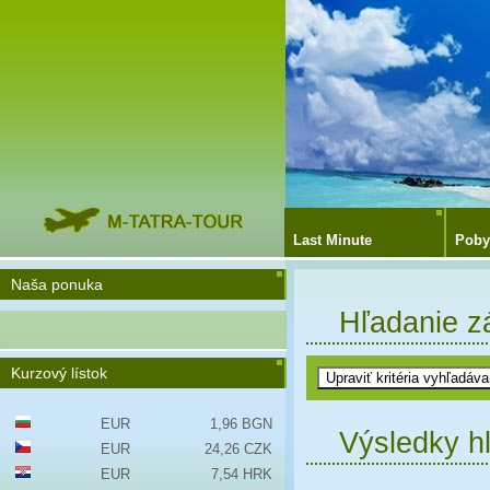
Last Minute
Poby
Naša ponuka
Hľadanie z
Kurzový lístok
EUR
1,96 BGN
Výsledky h
EUR
24,26 CZK
EUR
7,54 HRK