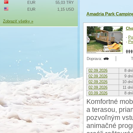
EUR
55,03 TRY
EUR
1,15 USD
Amadria Park Camping
Zobraziť všetky »
Cho
-
Po
-
Pr
Doprava:
T
02.09.2026
8 dní
02.09.2026
9 dní
02.09.2026
10 dní
02.09.2026
11 dní
03.09.2026
8 dní
Komfortné mobi
a terasou, pria
pozvoľným vst
animačné progra