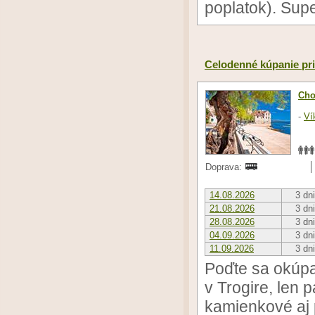
poplatok). Sup
Celodenné kúpanie pri
Cho
-
Ví
Doprava:
14.08.2026
3 dni
21.08.2026
3 dni
28.08.2026
3 dni
04.09.2026
3 dni
11.09.2026
3 dni
Poďte sa okúpa
v Trogire, len 
kamienkové aj 