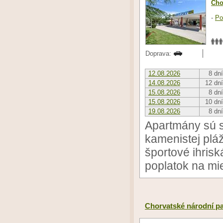
Cho
-
Po
Doprava:
12.08.2026
8 dní
14.08.2026
12 dní
15.08.2026
8 dní
15.08.2026
10 dní
19.08.2026
8 dní
Apartmány sú s
kamenistej pláž
športové ihrisk
poplatok na mi
Chorvatské národní pa