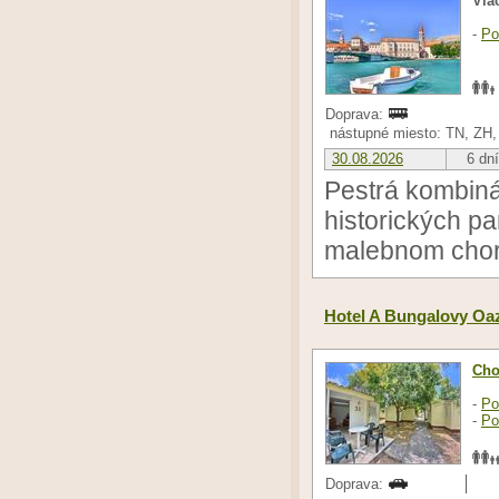
Via
-
Po
Doprava:
nástupné miesto: TN, ZH,
30.08.2026
6 dní
Pestrá kombiná
historických pa
malebnom chor
Hotel A Bungalovy Oa
Cho
-
Po
-
Po
Doprava: