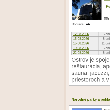
-
Po
Doprava:
12.08.2026
5 dní
15.08.2026
8 dní
15.08.2026
11 dní
19.08.2026
5 dní
22.08.2026
8 dní
Ostrov je spoj
reštaurácia, ape
sauna, jacuzzi,
priestoroch a v
Národné parky a pokl