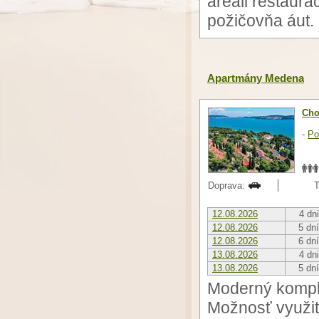
areáli reštaurá
požičovňa áut.
Apartmány Medena
Cho
-
Po
Doprava:
T
12.08.2026
4 dni
12.08.2026
5 dní
12.08.2026
6 dní
13.08.2026
4 dni
13.08.2026
5 dní
Moderný komplex
Možnosť využit