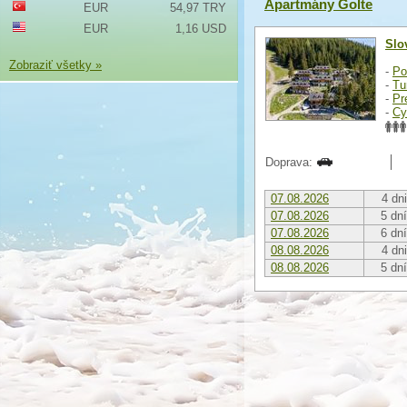
Apartmány Golte
EUR
54,97 TRY
EUR
1,16 USD
Slo
Zobraziť všetky »
-
Po
-
Tu
-
Pr
-
Cy
Doprava:
07.08.2026
4 dni
07.08.2026
5 dní
07.08.2026
6 dní
08.08.2026
4 dni
08.08.2026
5 dní