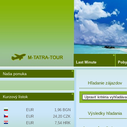
Last Minute
Poby
Naša ponuka
Hľadanie zájazdov
Kurzový lístok
EUR
1,96 BGN
Výsledky hľadania
EUR
24,20 CZK
EUR
7,54 HRK