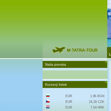
L
Naša ponuka
Kurzový lístok
EUR
1,96 BGN
EUR
24,26 CZK
EUR
7,54 HRK