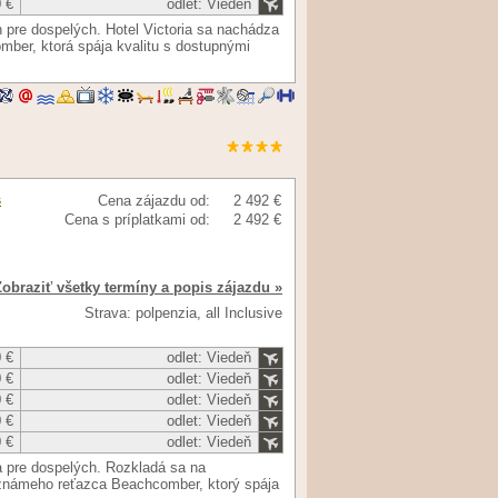
 €
odlet: Viedeň
n pre dospelých. Hotel Victoria sa nachádza
ber, ktorá spája kvalitu s dostupnými
s
Cena zájazdu od:
2 492 €
Cena s príplatkami od:
2 492 €
Zobraziť všetky termíny a popis zájazdu »
Strava: polpenzia, all Inclusive
 €
odlet: Viedeň
 €
odlet: Viedeň
 €
odlet: Viedeň
 €
odlet: Viedeň
 €
odlet: Viedeň
a pre dospelých. Rozkladá sa na
a známeho reťazca Beachcomber, ktorý spája