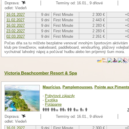
Doprava:
Termíny od: 16.01., 9 dňové
odlet: Viedeň
16.01.2027
9 dní
First Minute
2 300 €
+0
11.02.2027
9 dní
First Minute
2 443 €
+0
16.02.2027
9 dní
First Minute
2 283 €
+0
23.02.2027
9 dní
First Minute
2 283 €
+0
02.03.2027
9 dní
First Minute
2 261 €
+0
Počas dňa sa tu môžete bezplatne venovať mnohým športovým aktivitám pr
klub pre tínedžerov, wakeboard, paddleboard, windsurfing, plážový volejbal
vychutnať lahodný nápoj a počúvať hudbu alebo len príjemný šum mora.
Victoria Beachcomber Resort & Spa
Maurícius
,
Pamplemousses
,
Pointe aux Piment
-
Pobytové zájazdy
-
Exotika
-
Potápanie
Doprava:
Termíny od: 16.01., 9 dňové
odlet: Viedeň
16.01.2027
9 dní
First Minute
2 300 €
+0