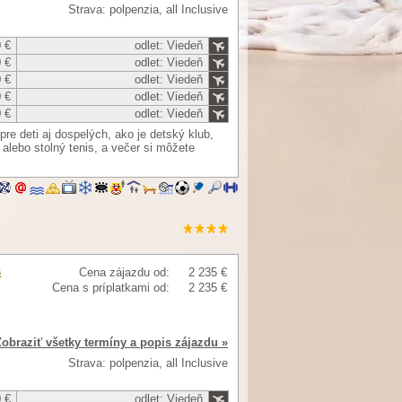
Strava: polpenzia, all Inclusive
 €
odlet: Viedeň
 €
odlet: Viedeň
 €
odlet: Viedeň
 €
odlet: Viedeň
 €
odlet: Viedeň
e deti aj dospelých, ako je detský klub,
 alebo stolný tenis, a večer si môžete
s
Cena zájazdu od:
2 235 €
Cena s príplatkami od:
2 235 €
Zobraziť všetky termíny a popis zájazdu »
Strava: polpenzia, all Inclusive
 €
odlet: Viedeň