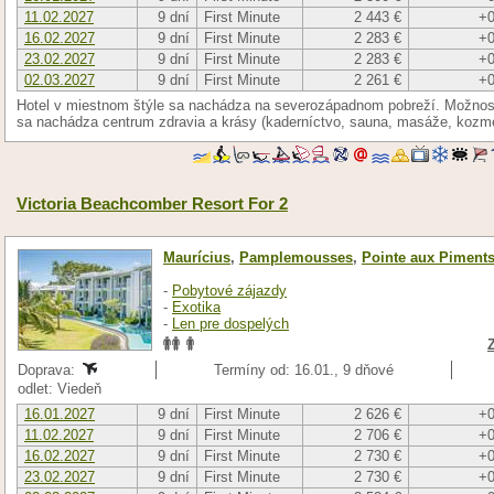
11.02.2027
9 dní
First Minute
2 443 €
+0
16.02.2027
9 dní
First Minute
2 283 €
+0
23.02.2027
9 dní
First Minute
2 283 €
+0
02.03.2027
9 dní
First Minute
2 261 €
+0
Hotel v miestnom štýle sa nachádza na severozápadnom pobreží. Možnosť 
sa nachádza centrum zdravia a krásy (kaderníctvo, sauna, masáže, kozme
Victoria Beachcomber Resort For 2
Maurícius
,
Pamplemousses
,
Pointe aux Piment
-
Pobytové zájazdy
-
Exotika
-
Len pre dospelých
Doprava:
Termíny od: 16.01., 9 dňové
odlet: Viedeň
16.01.2027
9 dní
First Minute
2 626 €
+0
11.02.2027
9 dní
First Minute
2 706 €
+0
16.02.2027
9 dní
First Minute
2 730 €
+0
23.02.2027
9 dní
First Minute
2 730 €
+0