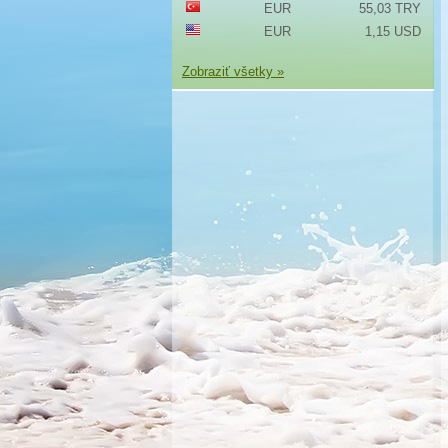
EUR
55,03 TRY
EUR
1,15 USD
Zobraziť všetky »