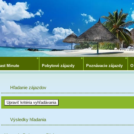
ast Minute
Pobytové zájazdy
Poznávacie zájazdy
O
Hľadanie zájazdov
Výsledky hľadania