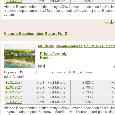
02.03.2027
9 dní
First Minute
2 524 €
+0
Victoria Beachcomber je priestranný plážový rezort s oddelenou časťou le
na severozápadnom pobreží Maurícia a je súčasťou známej siete Beachcom
cenami.
Victoria Beachcomber Resort For 2
Maurícius
,
Pamplemousses
,
Pointe aux Piment
-
Pobytové zájazdy
-
Exotika
Doprava:
Termíny od: 16.01., 9 dňové
odlet: Viedeň
16.01.2027
9 dní
First Minute
2 626 €
+0
11.02.2027
9 dní
First Minute
2 706 €
+0
16.02.2027
9 dní
First Minute
2 730 €
+0
23.02.2027
9 dní
First Minute
2 730 €
+0
02.03.2027
9 dní
First Minute
2 524 €
+0
Victoria Beachcomber je priestranný plážový rezort s oddelenou časťou ib
severozápadnom pobreží ostrova Mauríciu. Hotel Victoria patrí pod krídl