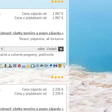
s
Cena zájazdu od:
1 867 €
Cena s príplatkami od:
1 867 €
Zobraziť všetky termíny a popis zájazdu »
Strava: polpenzia, all Inclusive
 €
odlet: Viedeň
imačné a večerné programy, požičovňa
s
Cena zájazdu od:
2 235 €
Cena s príplatkami od:
2 235 €
Zobraziť všetky termíny a popis zájazdu »