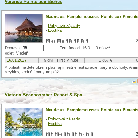
Veranda Pointe aux Biches
Maurícius
,
Pamplemousses
,
Pointe aux Piment
-
Pobytové zájazdy
-
Exotika
Doprava:
Termíny od: 16.01., 9 dňové
odlet: Viedeň
16.01.2027
9 dní
First Minute
1 867 €
+0
V oblasti nájdete okrem pláží aj miestne reštaurácie, bary a obchody. An
bicyklov, vodné športy na pláži.
Victoria Beachcomber Resort & Spa
Maurícius
,
Pamplemousses
,
Pointe aux Piment
-
Pobytové zájazdy
-
Exotika