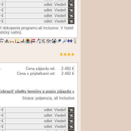
 €
odlet: Viedeň
 €
odlet: Viedeň
 €
odlet: Viedeň
 €
odlet: Viedeň
dokúpenia programu all inclusive. V hoteli
tický salón).
s
Cena zájazdu od:
2 492 €
Cena s príplatkami od:
2 492 €
Zobraziť všetky termíny a popis zájazdu »
Strava: polpenzia, all Inclusive
 €
odlet: Viedeň
 €
odlet: Viedeň
 €
odlet: Viedeň
 €
odlet: Viedeň