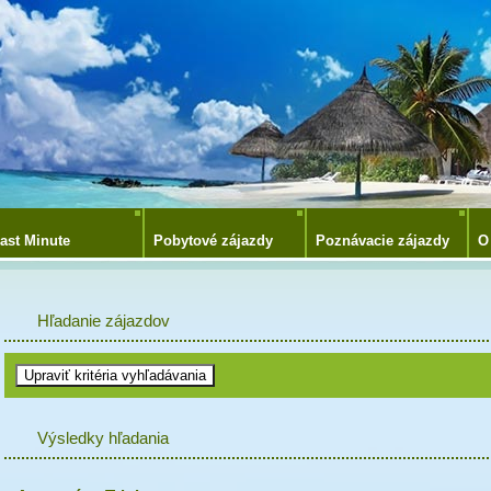
ast Minute
Pobytové zájazdy
Poznávacie zájazdy
O
Hľadanie zájazdov
Výsledky hľadania