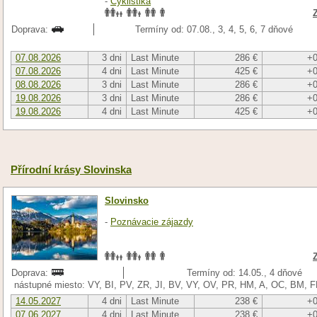
-
Cyklistika
Doprava:
Termíny od: 07.08., 3, 4, 5, 6, 7 dňové
07.08.2026
3 dni
Last Minute
286 €
+0
07.08.2026
4 dni
Last Minute
425 €
+0
08.08.2026
3 dni
Last Minute
286 €
+0
19.08.2026
3 dni
Last Minute
286 €
+0
19.08.2026
4 dni
Last Minute
425 €
+0
Přírodní krásy Slovinska
Slovinsko
-
Poznávacie zájazdy
Doprava:
Termíny od: 14.05., 4 dňové
nástupné miesto: VY, BI, PV, ZR, JI, BV, VY, OV, PR, HM, A, OC, BM, 
14.05.2027
4 dni
Last Minute
238 €
+0
07.06.2027
4 dni
Last Minute
238 €
+0