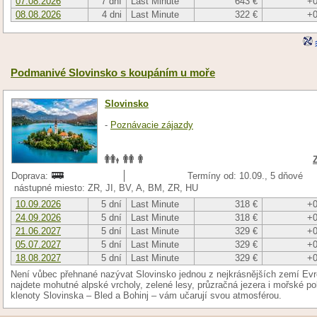
07.08.2026
7 dní
Last Minute
643 €
+0
08.08.2026
4 dni
Last Minute
322 €
+0
Podmanivé Slovinsko s koupáním u moře
Slovinsko
-
Poznávacie zájazdy
Doprava:
Termíny od: 10.09., 5 dňové
nástupné miesto: ZR, JI, BV, A, BM, ZR, HU
10.09.2026
5 dní
Last Minute
318 €
+0
24.09.2026
5 dní
Last Minute
318 €
+0
21.06.2027
5 dní
Last Minute
329 €
+0
05.07.2027
5 dní
Last Minute
329 €
+0
18.08.2027
5 dní
Last Minute
329 €
+0
Není vůbec přehnané nazývat Slovinsko jednou z nejkrásnějších zemí Evr
najdete mohutné alpské vrcholy, zelené lesy, průzračná jezera i mořské po
klenoty Slovinska – Bled a Bohinj – vám učarují svou atmosférou.