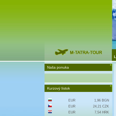
L
Naša ponuka
Kurzový lístok
EUR
1,96 BGN
EUR
24,21 CZK
EUR
7,54 HRK