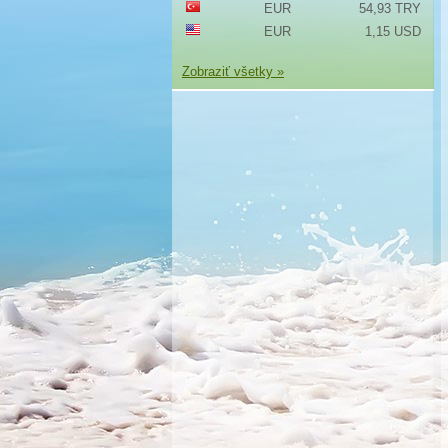
EUR
54,93 TRY
EUR
1,15 USD
Zobraziť všetky »