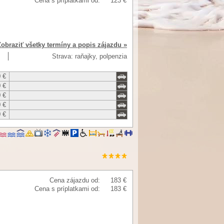
Cena s príplatkami od:
123 €
Zobraziť všetky termíny a popis zájazdu »
Strava: raňajky, polpenzia
 €
 €
 €
 €
 €
Cena zájazdu od:
183 €
Cena s príplatkami od:
183 €