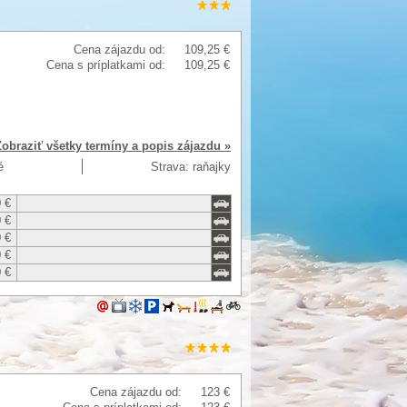
Cena zájazdu od:
109,25 €
Cena s príplatkami od:
109,25 €
Zobraziť všetky termíny a popis zájazdu »
é
Strava: raňajky
 €
 €
 €
 €
 €
Cena zájazdu od:
123 €