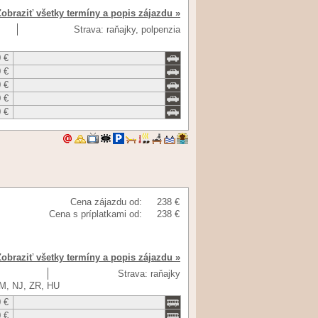
Zobraziť všetky termíny a popis zájazdu »
Strava: raňajky, polpenzia
 €
 €
 €
 €
 €
Cena zájazdu od:
238 €
Cena s príplatkami od:
238 €
Zobraziť všetky termíny a popis zájazdu »
Strava: raňajky
FM, NJ, ZR, HU
 €
 €