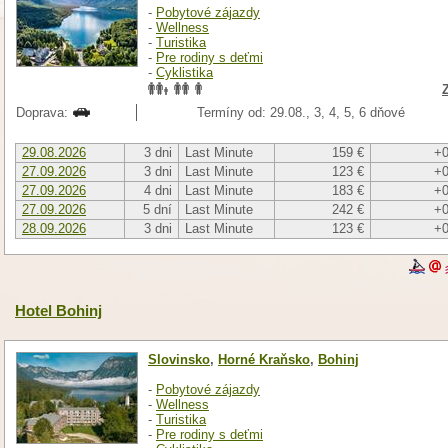
-
Pobytové zájazdy
-
Wellness
-
Turistika
-
Pre rodiny s deťmi
-
Cyklistika
Doprava:
Termíny od: 29.08., 3, 4, 5, 6 dňové
29.08.2026
3 dni
Last Minute
159 €
+0
27.09.2026
3 dni
Last Minute
123 €
+0
27.09.2026
4 dni
Last Minute
183 €
+0
27.09.2026
5 dní
Last Minute
242 €
+0
28.09.2026
3 dni
Last Minute
123 €
+0
Hotel Bohinj
Slovinsko
,
Horné Kraňsko
,
Bohinj
-
Pobytové zájazdy
-
Wellness
-
Turistika
-
Pre rodiny s deťmi