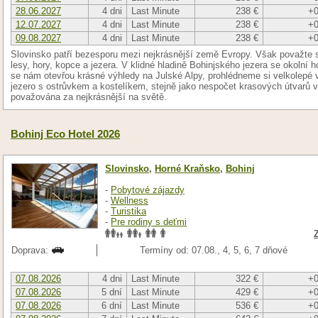
28.06.2027
4 dni
Last Minute
238 €
+0
12.07.2027
4 dni
Last Minute
238 €
+0
09.08.2027
4 dni
Last Minute
238 €
+0
Slovinsko patří bezesporu mezi nejkrásnější země Evropy. Však považte 
lesy, hory, kopce a jezera. V klidné hladině Bohinjského jezera se okolní h
se nám otevřou krásné výhledy na Julské Alpy, prohlédneme si velkolepé
jezero s ostrůvkem a kostelíkem, stejně jako nespočet krasových útvarů v
považována za nejkrásnější na světě.
Bohinj Eco Hotel 2026
Slovinsko
,
Horné Kraňsko
,
Bohinj
-
Pobytové zájazdy
-
Wellness
-
Turistika
-
Pre rodiny s deťmi
Doprava:
Termíny od: 07.08., 4, 5, 6, 7 dňové
07.08.2026
4 dni
Last Minute
322 €
+0
07.08.2026
5 dní
Last Minute
429 €
+0
07.08.2026
6 dní
Last Minute
536 €
+0