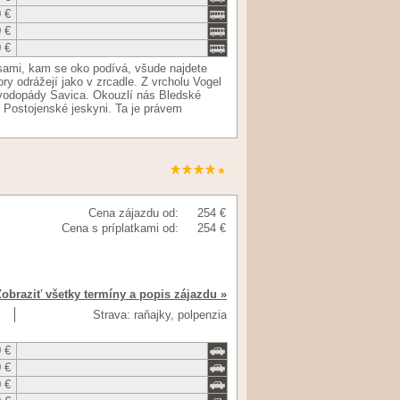
 €
 €
 €
sami, kam se oko podívá, všude najdete
ory odrážejí jako v zrcadle. Z vrcholu Vogel
 vodopády Savica. Okouzlí nás Bledské
 Postojenské jeskyni. Ta je právem
Cena zájazdu od:
254 €
Cena s príplatkami od:
254 €
Zobraziť všetky termíny a popis zájazdu »
Strava: raňajky, polpenzia
 €
 €
 €