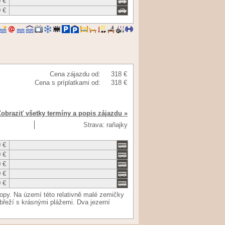
 €
 €
Cena zájazdu od:
318 €
Cena s príplatkami od:
318 €
Zobraziť všetky termíny a popis zájazdu »
Strava: raňajky
 €
 €
 €
 €
 €
opy. Na území této relativně malé zemičky
břeží s krásnými plážemi. Dva jezerní