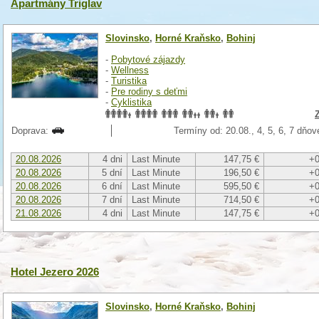
Apartmány Triglav
Slovinsko
,
Horné Kraňsko
,
Bohinj
-
Pobytové zájazdy
-
Wellness
-
Turistika
-
Pre rodiny s deťmi
-
Cyklistika
Doprava:
Termíny od: 20.08., 4, 5, 6, 7 dňov
20.08.2026
4 dni
Last Minute
147,75 €
+0
20.08.2026
5 dní
Last Minute
196,50 €
+0
20.08.2026
6 dní
Last Minute
595,50 €
+0
20.08.2026
7 dní
Last Minute
714,50 €
+0
21.08.2026
4 dni
Last Minute
147,75 €
+0
Hotel Jezero 2026
Slovinsko
,
Horné Kraňsko
,
Bohinj