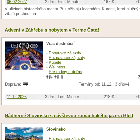
06.02.2027
2 dni
First Minute
167 €
+0
V uliciach historického mesta Ptuj ožívajú legendárni Kurenti, ktorí hlu
vítajú príchod jari.
Advent v Záhřebu s pobytem v Terme Čatež
Viac destinácií
-
Pobytové zájazdy
-
Poznávacie zájazdy
-
Kúpele
-
Wellness
-
Pre rodiny s deťmi
Doprava:
Termíny od: 11.12., 3 dňové
11.12.2026
3 dni
Last Minute
218 €
+0
Nádherné Slovinsko s návštevou romantického jazera Bled
Slovinsko
-
Poznávacie zájazdy