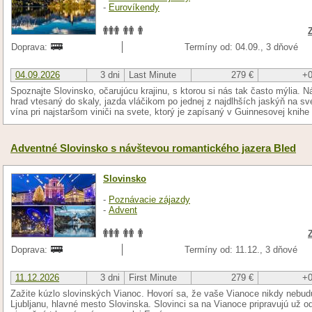
-
Eurovíkendy
Doprava:
Termíny od: 04.09., 3 dňové
04.09.2026
3 dni
Last Minute
279 €
+0
Spoznajte Slovinsko, očarujúcu krajinu, s ktorou si nás tak často mýlia. N
hrad vtesaný do skaly, jazda vláčikom po jednej z najdlhších jaskýň na s
vína pri najstaršom viniči na svete, ktorý je zapísaný v Guinnesovej knihe
Adventné Slovinsko s návštevou romantického jazera Bled
Slovinsko
-
Poznávacie zájazdy
-
Advent
Doprava:
Termíny od: 11.12., 3 dňové
11.12.2026
3 dni
First Minute
279 €
+0
Zažite kúzlo slovinských Vianoc. Hovorí sa, že vaše Vianoce nikdy nebud
Ljubljanu, hlavné mesto Slovinska. Slovinci sa na Vianoce pripravujú už o