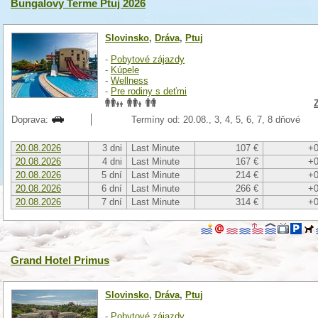
Bungalovy Terme Ptuj 2026
Slovinsko
,
Dráva
,
Ptuj
-
Pobytové zájazdy
-
Kúpele
-
Wellness
-
Pre rodiny s deťmi
Doprava:
Termíny od: 20.08., 3, 4, 5, 6, 7, 8 dňové
20.08.2026
3 dni
Last Minute
107 €
+0
20.08.2026
4 dni
Last Minute
167 €
+0
20.08.2026
5 dní
Last Minute
214 €
+0
20.08.2026
6 dní
Last Minute
266 €
+0
20.08.2026
7 dní
Last Minute
314 €
+0
Grand Hotel Primus
Slovinsko
,
Dráva
,
Ptuj
-
Pobytové zájazdy