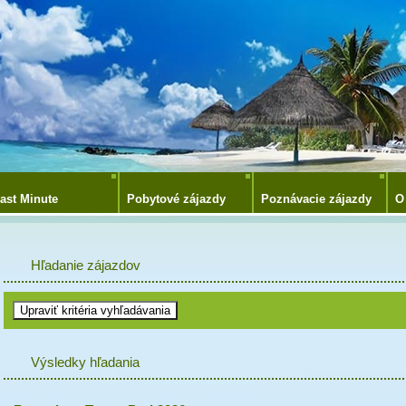
ast Minute
Pobytové zájazdy
Poznávacie zájazdy
O
Hľadanie zájazdov
Výsledky hľadania