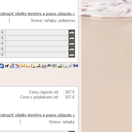
Zobraziť všetky termíny a popis zájazdu »
Strava: raňajky, polpenzia
 €
 €
 €
 €
 €
Cena zájazdu od:
167 €
Cena s príplatkami od:
167 €
Zobraziť všetky termíny a popis zájazdu »
Strava: raňajky