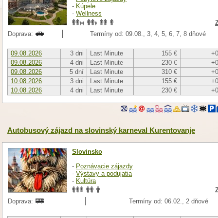
-
Kúpele
-
Wellness
Doprava:
Termíny od: 09.08., 3, 4, 5, 6, 7, 8 dňové
09.08.2026
3 dni
Last Minute
155 €
+0
09.08.2026
4 dni
Last Minute
230 €
+0
09.08.2026
5 dní
Last Minute
310 €
+0
10.08.2026
3 dni
Last Minute
155 €
+0
10.08.2026
4 dni
Last Minute
230 €
+0
Autobusový zájazd na slovinský karneval Kurentovanje
Slovinsko
-
Poznávacie zájazdy
-
Výstavy a podujatia
-
Kultúra
Doprava:
Termíny od: 06.02., 2 dňové