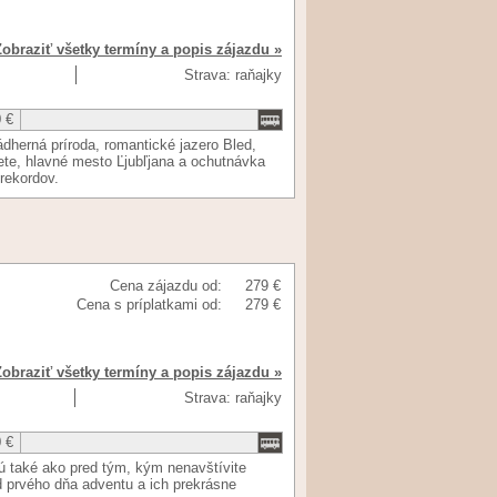
Zobraziť všetky termíny a popis zájazdu »
Strava: raňajky
 €
ádherná príroda, romantické jazero Bled,
vete, hlavné mesto Ľjubľjana a ochutnávka
 rekordov.
Cena zájazdu od:
279 €
Cena s príplatkami od:
279 €
Zobraziť všetky termíny a popis zájazdu »
Strava: raňajky
 €
ú také ako pred tým, kým nenavštívite
d prvého dňa adventu a ich prekrásne