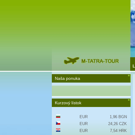
L
Naša ponuka
Kurzový lístok
EUR
1,96 BGN
EUR
24,26 CZK
EUR
7,54 HRK