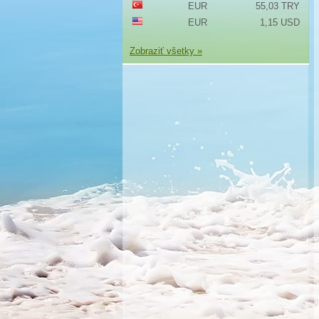
EUR
55,03 TRY
EUR
1,15 USD
Zobraziť všetky »