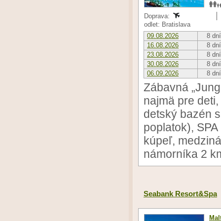
Doprava:
odlet: Bratislava
09.08.2026
8 dní
16.08.2026
8 dní
23.08.2026
8 dní
30.08.2026
8 dní
06.09.2026
8 dní
Zábavná „Jungl
najmä pre deti
detský bazén s
poplatok), SPA 
kúpeľ, medziná
námorníka 2 k
Seabank Resort&Spa
Mal