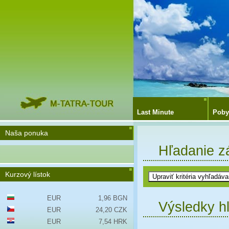
Last Minute
Poby
Naša ponuka
Hľadanie z
Kurzový lístok
EUR
1,96 BGN
Výsledky h
EUR
24,20 CZK
EUR
7,54 HRK