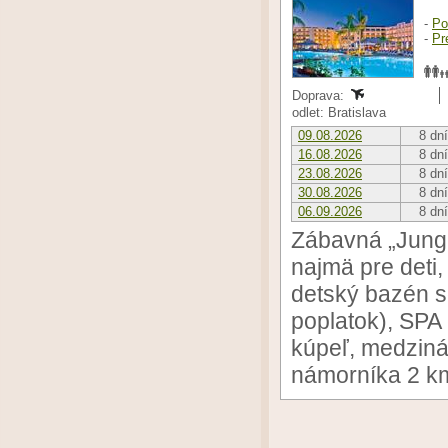
-
Po
-
Pr
Doprava:
odlet: Bratislava
09.08.2026
8 dní
16.08.2026
8 dní
23.08.2026
8 dní
30.08.2026
8 dní
06.09.2026
8 dní
Zábavná „Jungl
najmä pre deti
detský bazén s
poplatok), SPA 
kúpeľ, medziná
námorníka 2 k