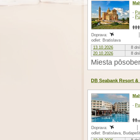
Mal
-
Po
-
Pú
Doprava:
odlet: Bratislava
13.10.2026
8 dní
20.10.2026
8 dní
Miesta pôsoben
DB Seabank Resort &
Mal
-
Po
Doprava:
odlet: Bratislava, Budapeš