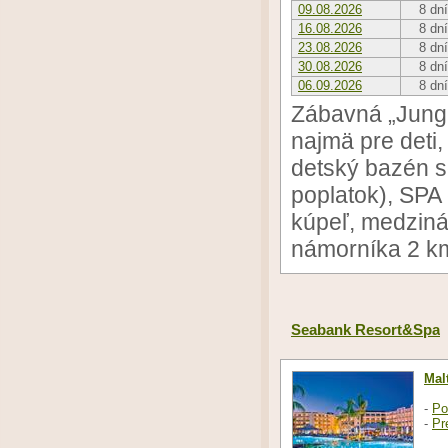
09.08.2026
8 dní
16.08.2026
8 dní
23.08.2026
8 dní
30.08.2026
8 dní
06.09.2026
8 dní
Zábavná „Jungl
najmä pre deti
detský bazén s
poplatok), SPA 
kúpeľ, medziná
námorníka 2 k
Seabank Resort&Spa
Mal
-
Po
-
Pr