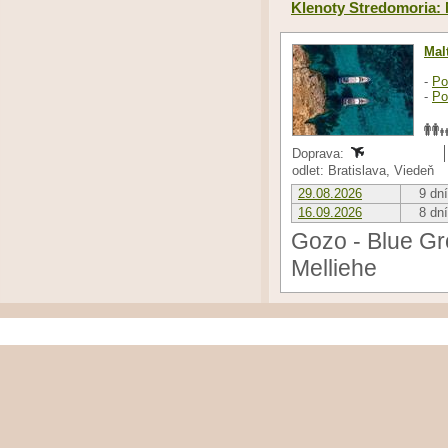
Klenoty Stredomoria: 
Mal
-
Po
-
Po
Doprava:
odlet: Bratislava, Viedeň
29.08.2026
9 dní
16.09.2026
8 dní
Gozo - Blue Gro
Melliehe