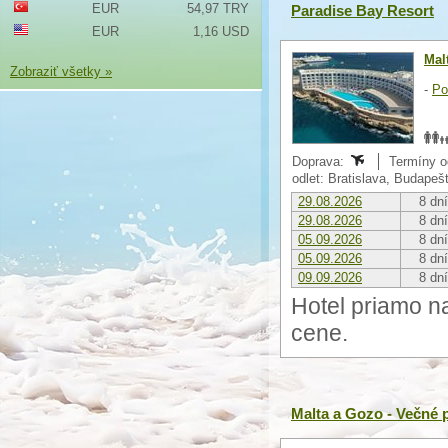
EUR
54,97 TRY
Paradise Bay Resort
EUR
1,16 USD
Mal
Zobraziť všetky »
-
Po
Doprava:
Termíny o
odlet: Bratislava, Budapeš
29.08.2026
8 dní
29.08.2026
8 dní
05.09.2026
8 dní
05.09.2026
8 dní
09.09.2026
8 dní
Hotel priamo na
cene.
Malta a Gozo - Večné 