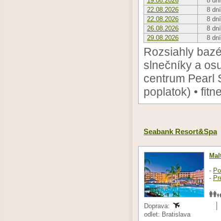
19.08.2026
8 dní
22.08.2026
8 dní
22.08.2026
8 dní
26.08.2026
8 dní
29.08.2026
8 dní
Rozsiahly bazé
slnečníky a os
centrum Pearl 
poplatok) • fitn
Seabank Resort&Spa
Mal
-
Po
-
Pr
Doprava:
odlet: Bratislava