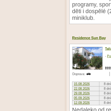
programy, spor
děti i dospělé 
miniklub.
Residence Sun Bay
Tal
-
Po
Doprava:
15.08.2026
8 dní
22.08.2026
8 dní
29.08.2026
8 dní
05.09.2026
8 dní
12.09.2026
8 dní
Nedaleko od re