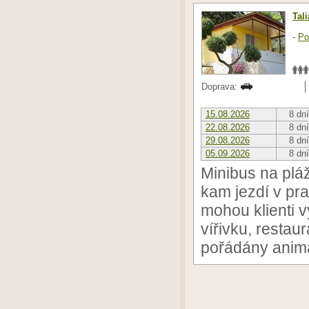
Tal
-
Po
Doprava:
15.08.2026
8 dní
22.08.2026
8 dní
29.08.2026
8 dní
05.09.2026
8 dní
Minibus na plá
kam jezdí v pra
mohou klienti v
vířivku, restaur
pořádány anim