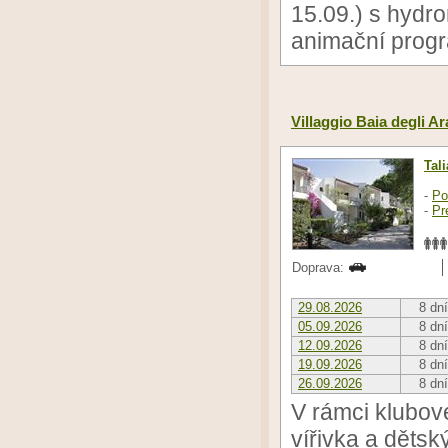
15.09.) s hydro
animační progr
Villaggio Baia degli Ar
Tal
-
Po
-
Pr
Doprava:
29.08.2026
8 dní
05.09.2026
8 dní
12.09.2026
8 dní
19.09.2026
8 dní
26.09.2026
8 dní
V rámci klubové
vířivka a dětsk