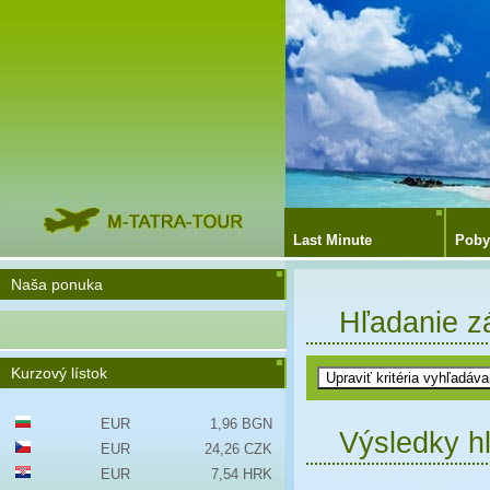
Last Minute
Poby
Naša ponuka
Hľadanie z
Kurzový lístok
EUR
1,96 BGN
Výsledky h
EUR
24,26 CZK
EUR
7,54 HRK