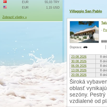
EUR
55,03 TRY
EUR
1,15 USD
Villaggio San Pablo
Zobraziť všetky »
Tal
-
Po
Doprava:
23.08.2026
8 dní
30.08.2026
8 dní
06.09.2026
8 dní
13.09.2026
8 dní
20.09.2026
8 dní
Široká vybaven
oblasť vynikaj
sezóny. Pestrý
vzdialené od pl