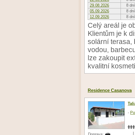
29.08.2026
8 dní
05.09.2026
8 dní
12.09.2026
8 dní
Celý areál je o
Klientům je k d
solární terasa,
vodou, barbecu
lze zakoupit ex
kvalitní kosmet
Residence Casanova
Tal
-
Po
Doprava: