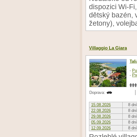
dispozici Wi-Fi
dětský bazén, v
žetony), volejb
Villaggio La Giara
Tal
-
Po
-
Pr
Doprava:
15.08.2026
8 dní
22.08.2026
8 dní
29.08.2026
8 dní
05.09.2026
8 dní
12.09.2026
8 dní
Rozlehlé villag