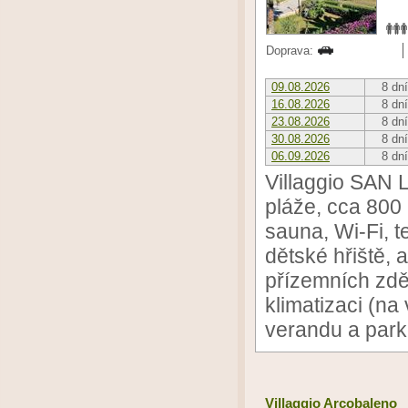
Doprava:
09.08.2026
8 dní
16.08.2026
8 dní
23.08.2026
8 dní
30.08.2026
8 dní
06.09.2026
8 dní
Villaggio SAN
pláže, cca 800 
sauna, Wi-Fi, t
dětské hřiště, 
přízemních zděn
klimatizaci (na
verandu a park
Villaggio Arcobaleno