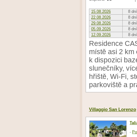
15.08.2026
8 dní
22.08.2026
8 dní
29.08.2026
8 dní
05.09.2026
8 dní
12.09.2026
8 dní
Residence CAS
místě asi 2 km
k dispozici baz
slunečníky, ví
hřiště, Wi-Fi, s
parkoviště a p
Villaggio San Lorenzo
Tal
-
Po