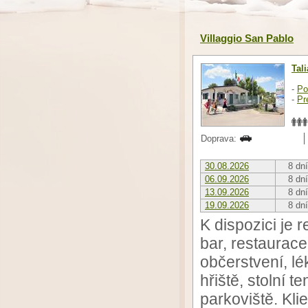
Villaggio San Pablo
Tal
-
Po
-
Pr
Doprava:
30.08.2026
8 dní
06.09.2026
8 dní
13.09.2026
8 dní
19.09.2026
8 dní
K dispozici je 
bar, restaurace
občerstvení, lé
hřiště, stolní 
parkoviště. Kli