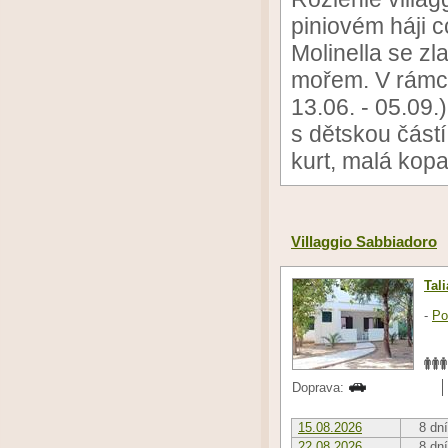
piniovém háji c
Molinella se z
mořem. V rámci
13.06. - 05.09
s dětskou částí,
kurt, malá kop
Villaggio Sabbiadoro
Tal
-
Po
Doprava:
15.08.2026
8 dní
22.08.2026
8 dní