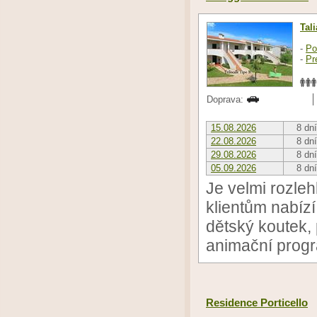
Tal
-
Po
-
Pr
Doprava:
15.08.2026
8 dní
22.08.2026
8 dní
29.08.2026
8 dní
05.09.2026
8 dní
Je velmi rozleh
klientům nabízí 
dětský koutek, 
animační progra
Residence Porticello