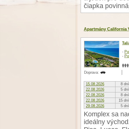
čiapka povinná
Apartmány California 
Tal
-
Po
-
Po
Doprava:
15.08.2026
8 dní
22.08.2026
5 dní
22.08.2026
8 dní
22.08.2026
15 dní
29.08.2026
5 dní
Komplex sa nac
ideálny východ