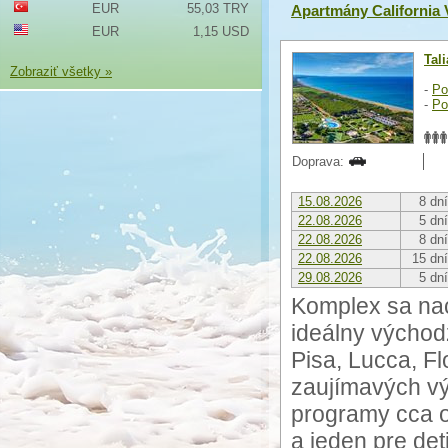
EUR
55,03 TRY
Apartmány California 
EUR
1,15 USD
Tal
Zobraziť všetky »
-
Po
-
Po
Doprava:
15.08.2026
8 dní
22.08.2026
5 dní
22.08.2026
8 dní
22.08.2026
15 dní
29.08.2026
5 dní
Komplex sa nac
ideálny východ
Pisa, Lucca, Fl
zaujímavých vý
programy cca o
a jeden pre det