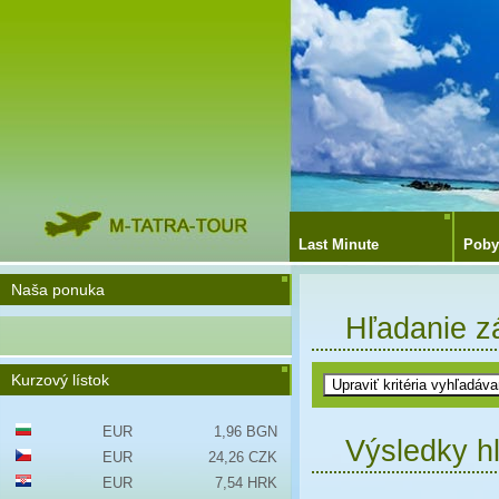
Last Minute
Poby
Naša ponuka
Hľadanie z
Kurzový lístok
EUR
1,96 BGN
Výsledky h
EUR
24,26 CZK
EUR
7,54 HRK