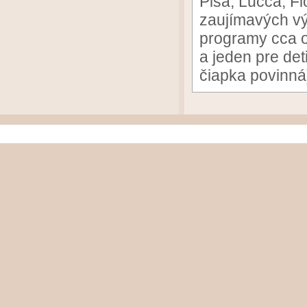
Pisa, Lucca, Fl
zaujímavých vý
programy cca o
a jeden pre det
čiapka povinná