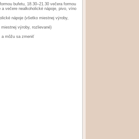
 formou bufetu, 18.30–21.30 večera formou
e a večere nealkoholické nápoje, pivo, víno
lické nápoje (všetko miestnej výroby,
 miestnej výroby, rozlievané)
m a môžu sa zmeniť