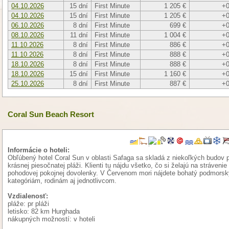
04.10.2026
15 dní
First Minute
1 205 €
+0
04.10.2026
15 dní
First Minute
1 205 €
+0
06.10.2026
8 dní
First Minute
699 €
+0
08.10.2026
11 dní
First Minute
1 004 €
+0
11.10.2026
8 dní
First Minute
886 €
+0
11.10.2026
8 dní
First Minute
888 €
+0
18.10.2026
8 dní
First Minute
888 €
+0
18.10.2026
15 dní
First Minute
1 160 €
+0
25.10.2026
8 dní
First Minute
887 €
+0
Coral Sun Beach Resort
Informácie o hoteli:
Obľúbený hotel Coral Sun v oblasti Safaga sa skladá z niekoľkých budov p
krásnej piesočnatej pláži. Klienti tu nájdu všetko, čo si želajú na strávenie
pohodovej pokojnej dovolenky. V Červenom mori nájdete bohatý podmor
kategóriám, rodinám aj jednotlivcom.
Vzdialenosť:
pláže: pr pláži
letisko: 82 km Hurghada
nákupných možností: v hoteli