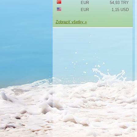
EUR
54,93 TRY
EUR
1,15 USD
Zobraziť všetky »