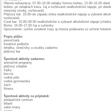
Hlavná reštaurácia: 07.00–10.00 raňajky formou bufetu, 13.00–15.00 obed
bufetu, pri raňajkách káva, čaj a rozlievané nealkoholické nápoje, pri obed
miestnej výroby, rozlievané)
Plážový bar: 10.00–do západu slnka nealkoholické nápoje a vybrané alkoho
rozlievané)
Coral bar: 10.00–00.00 nealkoholické a vybrané alkoholické nápoje (všetko
Bistro: 16.00–17.00 čaj a sušienky
Upozornenie: vyššie uvedené časy aj miesta podávania sú určené hotelo
Popis pláže:
piesočnatá
koralové podložie
lehátka, slnečníky a osušky zadarmo
plážový bar
Športové aktivity zadarmo:
animačné programy
plážový volejbal
šípky
boccia
vodné pólo
vodná gymnastika
šach
fitness
Športové aktivity za príplatok:
potápačské centrum
biliard
salón krásy
sauna