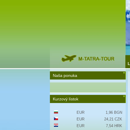
L
Naša ponuka
Kurzový lístok
EUR
1,96 BGN
EUR
24,21 CZK
EUR
7,54 HRK