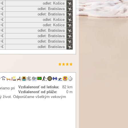
 €
odlet: Košice
 €
odlet: Bratislava
 €
odlet: Bratislava
 €
odlet: Košice
 €
odlet: Košice
 €
odlet: Bratislava
 €
odlet: Bratislava
 €
odlet: Bratislava
 €
odlet: Bratislava
Vzdialenosť od letiska:
82 km
riamo pri
Vzdialenosť od pláže:
0 m
ský život. Odporúčame všetkým vekovým