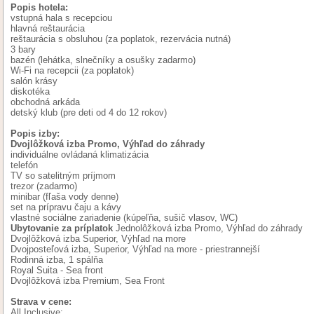
Popis hotela:
vstupná hala s recepciou
hlavná reštaurácia
reštaurácia s obsluhou (za poplatok, rezervácia nutná)
3 bary
bazén (lehátka, slnečníky a osušky zadarmo)
Wi-Fi na recepcii (za poplatok)
salón krásy
diskotéka
obchodná arkáda
detský klub (pre deti od 4 do 12 rokov)
Popis izby:
Dvojlôžková izba Promo, Výhľad do záhrady
individuálne ovládaná klimatizácia
telefón
TV so satelitným príjmom
trezor (zadarmo)
minibar (fľaša vody denne)
set na prípravu čaju a kávy
vlastné sociálne zariadenie (kúpeľňa, sušič vlasov, WC)
Ubytovanie za príplatok
Jednolôžková izba Promo, Výhľad do záhrady
Dvojlôžková izba Superior, Výhľad na more
Dvojposteľová izba, Superior, Výhľad na more - priestrannejší
Rodinná izba, 1 spálňa
Royal Suita - Sea front
Dvojlôžková izba Premium, Sea Front
Strava v cene:
All Inclusive: