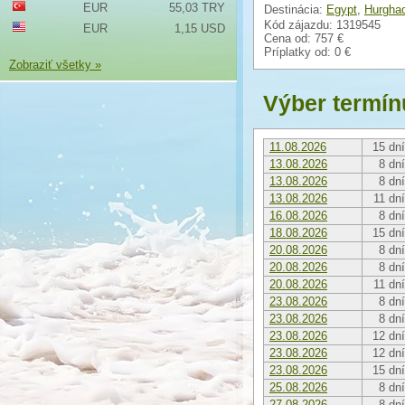
EUR
55,03 TRY
Destinácia:
Egypt
,
Hurgha
Kód zájazdu: 1319545
EUR
1,15 USD
Cena od:
757 €
Príplatky od:
0 €
Zobraziť všetky »
Výber termín
11.08.2026
15 dní
13.08.2026
8 dní
13.08.2026
8 dní
13.08.2026
11 dní
16.08.2026
8 dní
18.08.2026
15 dní
20.08.2026
8 dní
20.08.2026
8 dní
20.08.2026
11 dní
23.08.2026
8 dní
23.08.2026
8 dní
23.08.2026
12 dní
23.08.2026
12 dní
23.08.2026
15 dní
25.08.2026
8 dní
27.08.2026
8 dní