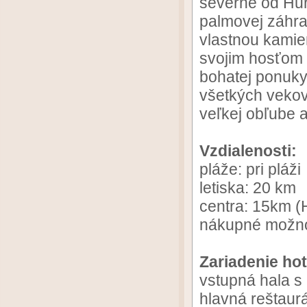
severne od Hur
palmovej záhra
vlastnou kamie
svojim hosťom 
bohatej ponuky
všetkých vekový
veľkej obľube a
Vzdialenosti:
pláže: pri pláži
letiska: 20 km
centra: 15km (
nákupné možnos
Zariadenie hot
vstupná hala s
hlavná reštaur