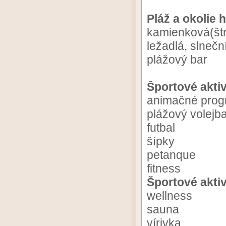
Pláž a okolie h
kamienková(štr
ležadlá, slneč
plážový bar
Športové akti
animačné pro
plážový volejba
futbal
šípky
petanque
fitness
Športové aktiv
wellness
sauna
vírivka