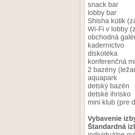
snack bar
lobby bar
Shisha kútik (z
Wi-Fi v lobby 
obchodná galér
kaderníctvo
diskotéka
konferenčná m
2 bazény (leža
aquapark
detský bazén
detské ihrisko
mini klub (pre 
Vybavenie izb
Štandardná iz
individuálne ov