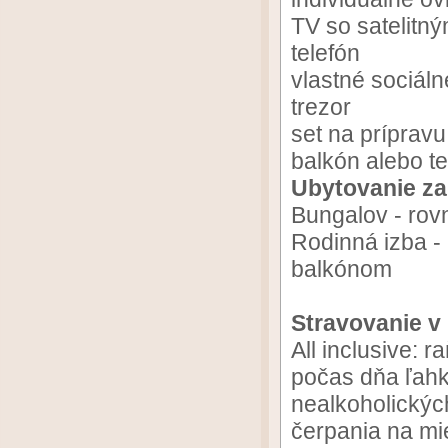
TV so satelitn
telefón
vlastné sociáln
trezor
set na prípravu
balkón alebo t
Ubytovanie za
Bungalov - rov
Rodinná izba - 
balkónom
Stravovanie v 
All inclusive: 
počas dňa ľah
nealkoholickýc
čerpania na mi