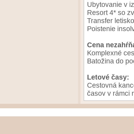
Ubytovanie v i
Resort 4* so z
Transfer letisko 
Poistenie insol
Cena nezahŕň
Komplexné ces
Batožina do po
Letové časy:
Cestovná kanc
časov v rámci 