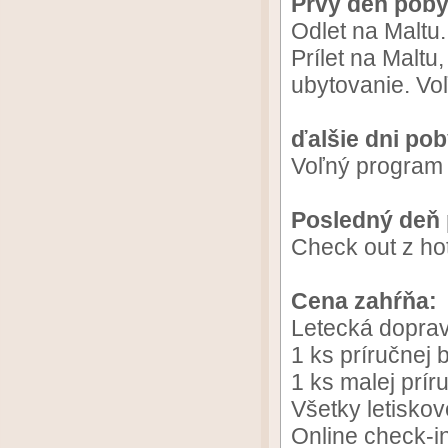
Prvý deň poby
Odlet na Maltu.
Prílet na Maltu
ubytovanie. Vo
ďalšie dni po
Voľný program
Posledný deň
Check out z hote
Cena zahŕňa:
Letecká doprav
1 ks príručnej
1 ks malej prí
Všetky letiskov
Online check-i