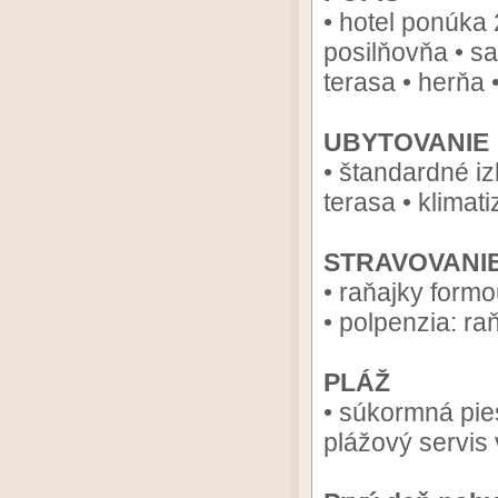
• hotel ponúka 
posilňovňa • sa
terasa • herňa
UBYTOVANIE
• štandardné iz
terasa • klimati
STRAVOVANI
• raňajky formo
• polpenzia: r
PLÁŽ
• súkormná pie
plážový servis