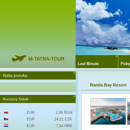
Last Minute
Poby
Naša ponuka
Ramla Bay Resort
Kurzový lístok
EUR
1,96 BGN
EUR
24,21 CZK
EUR
7,54 HRK