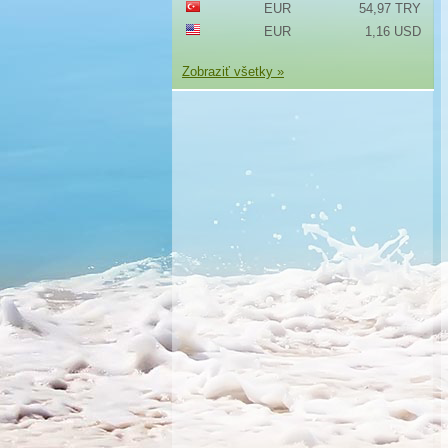
EUR
54,97 TRY
EUR
1,16 USD
Zobraziť všetky »