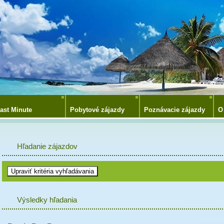
ast Minute
Pobytové zájazdy
Poznávacie zájazdy
O
Hľadanie zájazdov
Výsledky hľadania