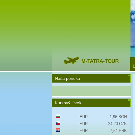
L
Naša ponuka
Kurzový lístok
EUR
1,96 BGN
EUR
24,20 CZK
EUR
7,54 HRK