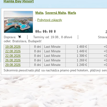
Ramla Bay Resort
Malta
,
Severná Malta
,
Marfa
-
Pobytové zájazdy
Doprava:
Termíny od: 19.08., 8 dňové
Strava
odlet: Bratislava, Budapešť
19.08.2026
8 dní
Last Minute
1 469 €
+0
22.08.2026
8 dní
Last Minute
1 449 €
+0
22.08.2026
8 dní
Last Minute
1 399 €
+0
26.08.2026
8 dní
Last Minute
1 269 €
+0
29.08.2026
8 dní
Last Minute
1 249 €
+0
Súkormná piesočnatá pláž sa nachádza priamo pred hotelom, plážový servi